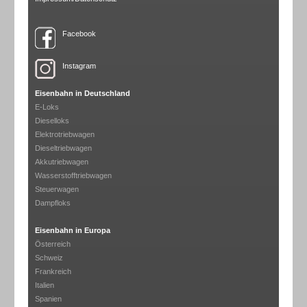
Facebook
Instagram
Eisenbahn in Deutschland
E-Loks
Dieselloks
Elektrotriebwagen
Dieseltriebwagen
Akkutriebwagen
Wasserstofftriebwagen
Steuerwagen
Dampfloks
Eisenbahn in Europa
Österreich
Schweiz
Frankreich
Italien
Spanien