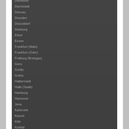
Dortmund
Darmstadt
Dessau
Dresden
Düsseldorf
Duisburg
Erfurt
Essen
Frankfurt (Main)
Frankfurt (Oder)
Freiburg (Breisgau)
Gera
Görlitz
Gotha
Halberstadt
Halle (Saale)
Hamburg
Hannover
Jena
Karlsruhe
Kassel
Köln
Krefeld