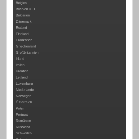
Belgien
Bosnien u. H.
Bulgarien
Dänemark
Estland
Finnland
Frankreich
Griechenland
Großbritannien
Irland
Italien
Kroatien
Lettland
Luxemburg
Niederlande
Norwegen
Österreich
Polen
Portugal
Rumänien
Russland
Schweden