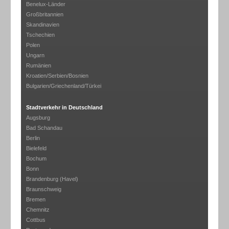
Benelux-Länder
Großbritannien
Skandinavien
Tschechien
Polen
Ungarn
Rumänien
Kroatien/Serbien/Bosnien
Bulgarien/Griechenland/Türkei
Stadtverkehr in Deutschland
Augsburg
Bad Schandau
Berlin
Bielefeld
Bochum
Bonn
Brandenburg (Havel)
Braunschweig
Bremen
Chemnitz
Cottbus