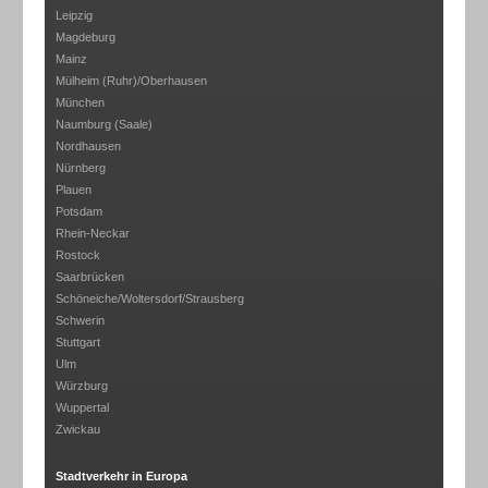
Leipzig
Magdeburg
Mainz
Mülheim (Ruhr)/Oberhausen
München
Naumburg (Saale)
Nordhausen
Nürnberg
Plauen
Potsdam
Rhein-Neckar
Rostock
Saarbrücken
Schöneiche/Woltersdorf/Strausberg
Schwerin
Stuttgart
Ulm
Würzburg
Wuppertal
Zwickau
Stadtverkehr in Europa