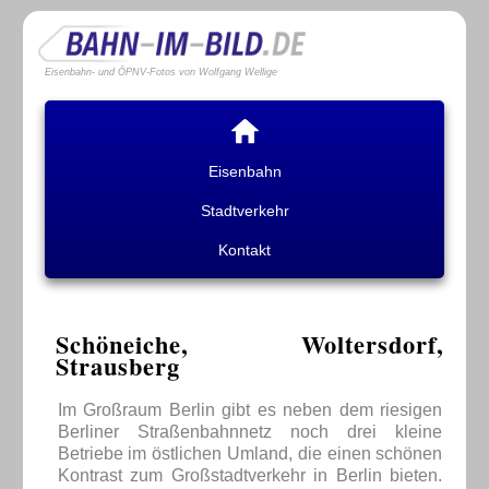
Eisenbahn- und ÖPNV-Fotos von Wolfgang Wellige
Eisenbahn
Stadtverkehr
Kontakt
Schöneiche, Woltersdorf,
Strausberg
Im Großraum Berlin gibt es neben dem riesigen
Berliner Straßenbahnnetz noch drei kleine
Betriebe im östlichen Umland, die einen schönen
Kontrast zum Großstadtverkehr in Berlin bieten.