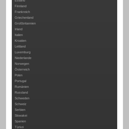
Estland
Finnland
Frankreich
Griechenland
Großbritannien
Irland
Italien
Kroatien
Lettland
Luxemburg
Niederlande
Norwegen
Österreich
Polen
Portugal
Rumänien
Russland
Schweden
Schweiz
Serbien
Slowakei
Spanien
Türkei