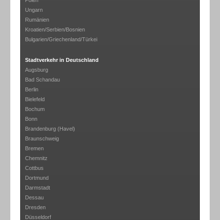
Polen
Ungarn
Rumänien
Kroatien/Serbien/Bosnien
Bulgarien/Griechenland/Türkei
Stadtverkehr in Deutschland
Augsburg
Bad Schandau
Berlin
Bielefeld
Bochum
Bonn
Brandenburg (Havel)
Braunschweig
Bremen
Chemnitz
Cottbus
Dortmund
Darmstadt
Dessau
Dresden
Düsseldorf