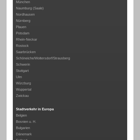
München
Naumburg (Saale)
Nordhausen
Nürnberg
Plauen
Potsdam
Rhein-Neckar
Rostock
Saarbrücken
Schöneiche/Woltersdorf/Strausberg
Schwerin
Stuttgart
Ulm
Würzburg
Wuppertal
Zwickau
Stadtverkehr in Europa
Belgien
Bosnien u. H.
Bulgarien
Dänemark