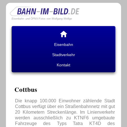
Eisenbahn- und ÖPNV-Fotos von Wolfgang Wellige
Eisenbahn
Stadtverkehr
Kontakt
Cottbus
Die knapp 100.000 Einwohner zählende Stadt
Cottbus verfügt über ein Straßenbahnnetz mit gut
20 Kilometern Streckenlänge. Im Linienverkehr
werden ausschließlich zu KTNF6 umgebaute
Fahrzeuge des Typs Tatra KT4D des