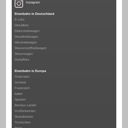
Instagram
Eisenbahn in Deutschland
E-Loks
Dieselloks
Elektrotriebwagen
Dieseltriebwagen
Akkutriebwagen
Wasserstofftriebwagen
Steuerwagen
Dampfloks
Eisenbahn in Europa
Österreich
Schweiz
Frankreich
Italien
Spanien
Benelux-Länder
Großbritannien
Skandinavien
Tschechien