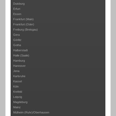
Duisburg
Erfurt
Essen
Frankfurt (Main)
Frankfurt (Oder)
Freiburg (Breisgau)
Gera
Görlitz
Gotha
Halberstadt
Halle (Saale)
Hamburg
Hannover
Jena
Karlsruhe
Kassel
Köln
Krefeld
Leipzig
Magdeburg
Mainz
Mülheim (Ruhr)/Oberhausen