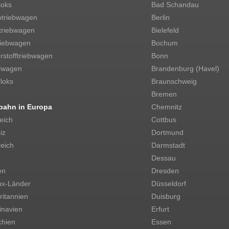
loks
Bad Schandau
otriebwagen
Berlin
triebwagen
Bielefeld
riebwagen
Bochum
stofftriebwagen
Bonn
rwagen
Brandenburg (Havel)
loks
Braunschweig
Bremen
bahn in Europa
Chemnitz
eich
Cottbus
iz
Dortmund
eich
Darmstadt
Dessau
en
Dresden
ux-Länder
Düsseldorf
itannien
Duisburg
inavien
Erfurt
chien
Essen