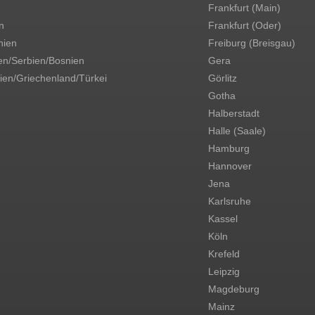
Frankfurt (Main)
n
Frankfurt (Oder)
ien
Freiburg (Breisgau)
en/Serbien/Bosnien
Gera
ien/Griechenland/Türkei
Görlitz
Gotha
Halberstadt
Halle (Saale)
Hamburg
Hannover
Jena
Karlsruhe
Kassel
Köln
Krefeld
Leipzig
Magdeburg
Mainz