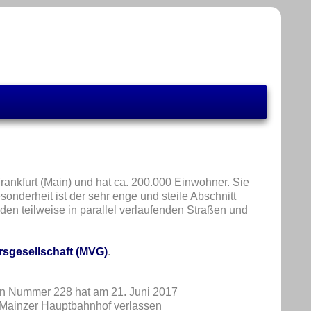
Frankfurt (Main) und hat ca. 200.000 Einwohner. Sie
onderheit ist der sehr enge und steile Abschnitt
ünden teilweise in parallel verlaufenden Straßen und
rsgesellschaft (MVG)
.
hn Nummer 228 hat am 21. Juni 2017
 Mainzer Hauptbahnhof verlassen