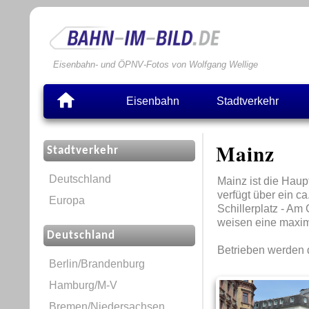
Eisenbahn- und ÖPNV-Fotos von Wolfgang Wellige
Eisenbahn
Stadtverkehr
Mainz
Stadtverkehr
Deutschland
Mainz ist die Haup
verfügt über ein c
Europa
Schillerplatz - Am
weisen eine maxim
Deutschland
Betrieben werden 
Berlin/Brandenburg
Hamburg/M-V
Bremen/Niedersachsen