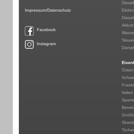
Diesel
Impressum/Datenschutz
Elektr
Diesel
Akkut
Facebook
Wasser
Steue
Instagram
Dampf
Eisen
Österr
Schwe
Frankr
Italien
Spani
Benel
Großbr
Skand
Tsche