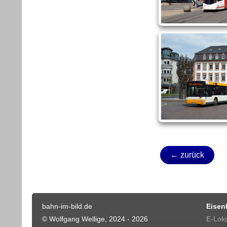
← zurück
bahn-im-bild.de
Eisen
© Wolfgang Wellige, 2024 - 2026
E-Lok