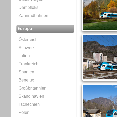
Dampfloks
Zahnradbahnen
Europa
Österreich
Schweiz
Italien
Frankreich
Spanien
Benelux
Großbritannien
Skandinavien
Tschechien
Polen