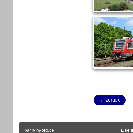
← zurück
bahn-im-bild.de
Eisen