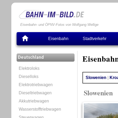
Eisenbahn- und ÖPNV-Fotos von Wolfgang Wellige
Eisenbahn
Stadtverkehr
Eisenbahn
Deutschland
Elektroloks
Dieselloks
Slowenien
|
Kro
Elektrotriebwagen
Slowenien
Dieseltriebwagen
Akkutriebwagen
Wasserstofftriebwagen
Steuerwagen