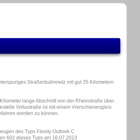
meterspuriges Straßenbahnnetz mit gut 35 Kilometern
.
 Kilometer lange Abschnitt von der Rheinstraße über
telle Voltastraße ist mit einem Vierschienengleis
efahren werden zu können.
zeugen des Typs Flexity Outlook C
agen 602 dieses Typs am 16.07.2013