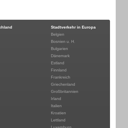
chland
Stadtverkehr in Europa
Belgien
Bosnien u. H.
Bulgarien
Dänemark
Estland
Finnland
Frankreich
Griechenland
Großbritannien
Irland
Italien
Kroatien
Lettland
Luxemburg