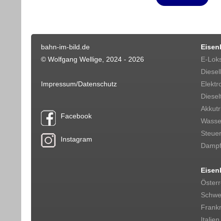
bahn-im-bild.de
Eisen
© Wolfgang Wellige, 2024 - 2026
E-Lok
Diesel
Impressum/Datenschutz
Elektr
Diesel
Akkut
Facebook
Wasser
Steue
Instagram
Dampf
Eisen
Österr
Schwe
Frankr
Italien