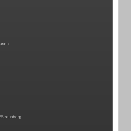
ausen
/Strausberg