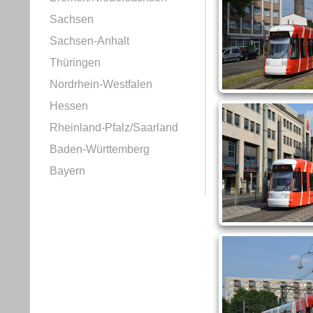
Sachsen
Sachsen-Anhalt
Thüringen
Nordrhein-Westfalen
Hessen
Rheinland-Pfalz/Saarland
Baden-Württemberg
Bayern