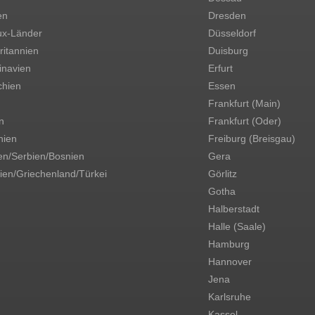
en
Dresden
ux-Länder
Düsseldorf
itannien
Duisburg
inavien
Erfurt
chien
Essen
Frankfurt (Main)
n
Frankfurt (Oder)
ien
Freiburg (Breisgau)
en/Serbien/Bosnien
Gera
ien/Griechenland/Türkei
Görlitz
Gotha
Halberstadt
Halle (Saale)
Hamburg
Hannover
Jena
Karlsruhe
Kassel