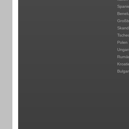
Spani
Benel
Großbr
Skand
Tsche
Polen
Ungar
Rumän
Kroati
Bulgar