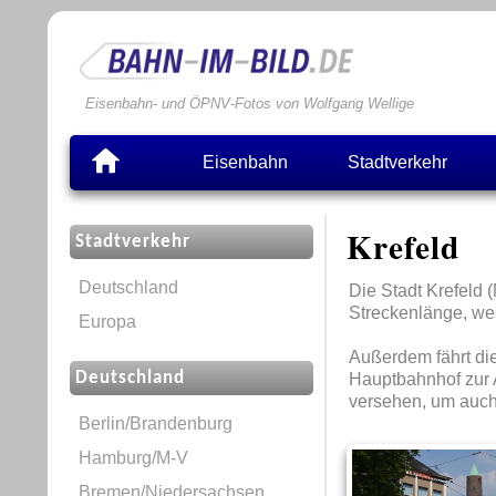
Eisenbahn- und ÖPNV-Fotos von Wolfgang Wellige
Eisenbahn
Stadtverkehr
Krefeld
Stadtverkehr
Deutschland
Die Stadt Krefeld 
Streckenlänge, we
Europa
Außerdem fährt die
Deutschland
Hauptbahnhof zur 
versehen, um auch
Berlin/Brandenburg
Hamburg/M-V
Bremen/Niedersachsen