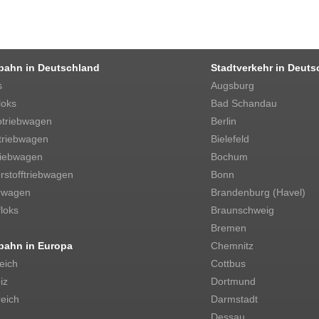
bahn in Deutschland
Stadtverkehr in Deuts
s
Augsburg
loks
Bad Schandau
otriebwagen
Berlin
triebwagen
Bielefeld
riebwagen
Bochum
stofftriebwagen
Bonn
rwagen
Brandenburg (Havel)
loks
Braunschweig
Bremen
bahn in Europa
Chemnitz
eich
Cottbus
iz
Dortmund
eich
Darmstadt
Dessau