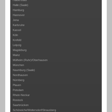
Halberstadt
Halle (Saale)
Hamburg
Hannover
Jena
Karlsruhe
Kassel
Köln
Krefeld
Leipzig
Magdeburg
Mainz
Mülheim (Ruhr)/Oberhausen
München
Naumburg (Saale)
Nordhausen
Nürnberg
Plauen
Potsdam
Rhein-Neckar
Rostock
Saarbrücken
Schöneiche/Woltersdorf/Strausberg