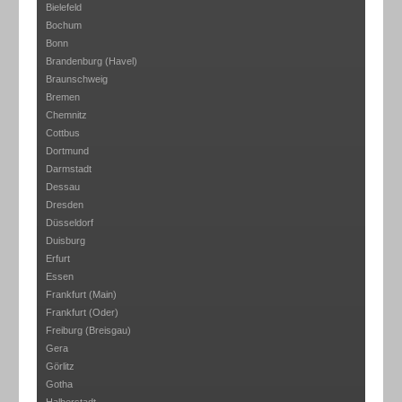
Bielefeld
Bochum
Bonn
Brandenburg (Havel)
Braunschweig
Bremen
Chemnitz
Cottbus
Dortmund
Darmstadt
Dessau
Dresden
Düsseldorf
Duisburg
Erfurt
Essen
Frankfurt (Main)
Frankfurt (Oder)
Freiburg (Breisgau)
Gera
Görlitz
Gotha