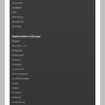
Schwerin
Stuttgart
Ulm
Würzburg
Wuppertal
Zwickau
Stadtverkehr in Europa
Belgien
Bosnien u. H.
Bulgarien
Dänemark
Estland
Finnland
Frankreich
Griechenland
Großbritannien
Irland
Italien
Kroatien
Lettland
Luxemburg