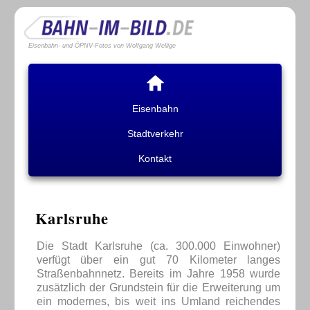
Eisenbahn- und ÖPNV-Fotos von Wolfgang Wellige
Eisenbahn
Stadtverkehr
Kontakt
Karlsruhe
Die Stadt Karlsruhe (ca. 300.000 Einwohner)
verfügt über ein gut 70 Kilometer langes
Straßenbahnnetz. Bereits im Jahre 1958 wurde
zusätzlich der Grundstein für die Erweiterung um
ein modernes, bis weit ins Umland reichendes