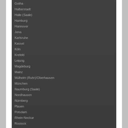
Gotha
Halberstadt
Halle (Saale)
Hamburg
Hannover
Jena
Karlsruhe
Kassel
Köln
Krefeld
Leipzig
Magdeburg
Mainz
Mülheim (Ruhr)/Oberhausen
München
Naumburg (Saale)
Nordhausen
Nürnberg
Plauen
Potsdam
Rhein-Neckar
Rostock