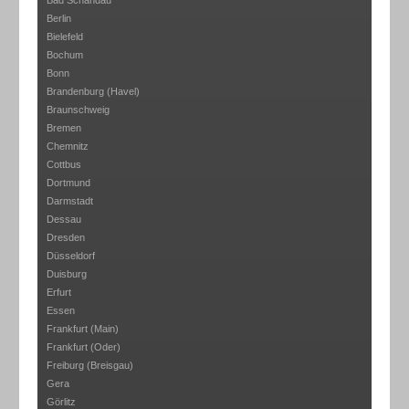
Bad Schandau
Berlin
Bielefeld
Bochum
Bonn
Brandenburg (Havel)
Braunschweig
Bremen
Chemnitz
Cottbus
Dortmund
Darmstadt
Dessau
Dresden
Düsseldorf
Duisburg
Erfurt
Essen
Frankfurt (Main)
Frankfurt (Oder)
Freiburg (Breisgau)
Gera
Görlitz