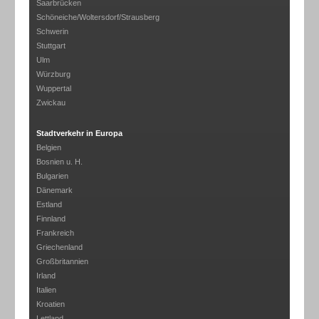
Saarbrücken
Schöneiche/Woltersdorf/Strausberg
Schwerin
Stuttgart
Ulm
Würzburg
Wuppertal
Zwickau
Stadtverkehr in Europa
Belgien
Bosnien u. H.
Bulgarien
Dänemark
Estland
Finnland
Frankreich
Griechenland
Großbritannien
Irland
Italien
Kroatien
Lettland