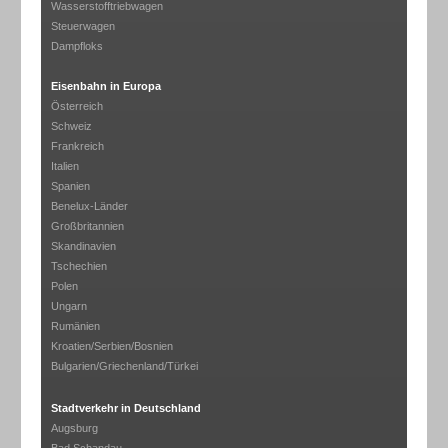
Wasserstofftriebwagen
Steuerwagen
Dampfloks
Eisenbahn in Europa
Österreich
Schweiz
Frankreich
Italien
Spanien
Benelux-Länder
Großbritannien
Skandinavien
Tschechien
Polen
Ungarn
Rumänien
Kroatien/Serbien/Bosnien
Bulgarien/Griechenland/Türkei
Stadtverkehr in Deutschland
Augsburg