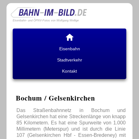
Eisenbahn- und ÖPNV-Fotos von Wolfgang Wellige
Eisenbahn
Stadtverkehr
Kontakt
Bochum / Gelsenkirchen
Das Straßenbahnnetz in Bochum und
Gelsenkirchen hat eine Streckenlänge von knapp
85 Kilometern. Es hat eine Spurweite von 1.000
Millimetern (Meterspur) und ist durch die Linie
107 (Gelsenkirchen Hbf - Essen-Bredeney) mit