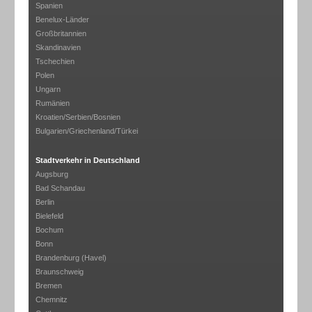
Spanien
Benelux-Länder
Großbritannien
Skandinavien
Tschechien
Polen
Ungarn
Rumänien
Kroatien/Serbien/Bosnien
Bulgarien/Griechenland/Türkei
Stadtverkehr in Deutschland
Augsburg
Bad Schandau
Berlin
Bielefeld
Bochum
Bonn
Brandenburg (Havel)
Braunschweig
Bremen
Chemnitz