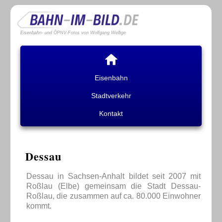
Eisenbahn- und ÖPNV-Fotos von Wolfgang Wellige
Eisenbahn
Stadtverkehr
Kontakt
Dessau
Dessau in Sachsen-Anhalt bildet seit 2007 mit
Roßlau (Elbe) gemeinsam die Stadt Dessau-
Roßlau, die zusammen auf ca. 80.000 Einwohner
kommt.