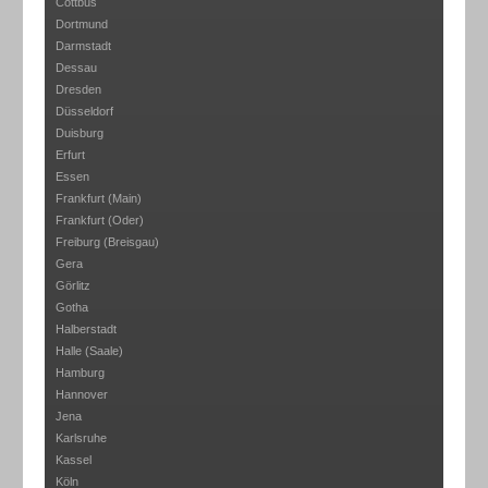
Cottbus
Dortmund
Darmstadt
Dessau
Dresden
Düsseldorf
Duisburg
Erfurt
Essen
Frankfurt (Main)
Frankfurt (Oder)
Freiburg (Breisgau)
Gera
Görlitz
Gotha
Halberstadt
Halle (Saale)
Hamburg
Hannover
Jena
Karlsruhe
Kassel
Köln