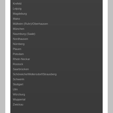
Krefeld
Leipzig
Magdeburg
Mainz
Mülheim (Ruhr)/Oberhausen
München
Naumburg (Saale)
Nordhausen
Nürnberg
Plauen
Potsdam
Rhein-Neckar
Rostock
Saarbrücken
Schöneiche/Woltersdorf/Strausberg
Schwerin
Stuttgart
Ulm
Würzburg
Wuppertal
Zwickau