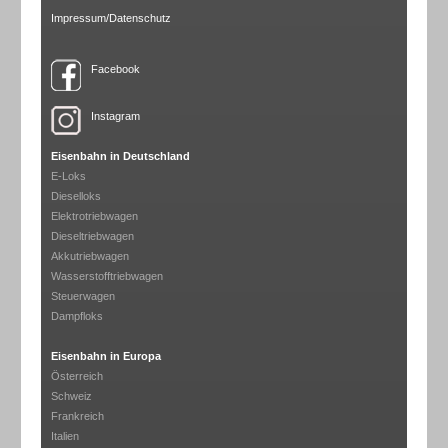
Impressum/Datenschutz
Facebook
Instagram
Eisenbahn in Deutschland
E-Loks
Dieselloks
Elektrotriebwagen
Dieseltriebwagen
Akkutriebwagen
Wasserstofftriebwagen
Steuerwagen
Dampfloks
Eisenbahn in Europa
Österreich
Schweiz
Frankreich
Italien