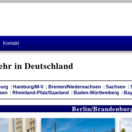
Kontakt
ehr in Deutschland
burg
|
Hamburg/M-V
|
Bremen/Niedersachsen
|
Sachsen
|
sen
|
Rheinland-Pfalz/Saarland
|
Baden-Württemberg
|
Ba
Berlin/Brandenbur