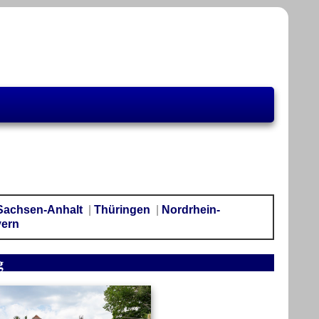
Sachsen-Anhalt
|
Thüringen
|
Nordrhein-
yern
g