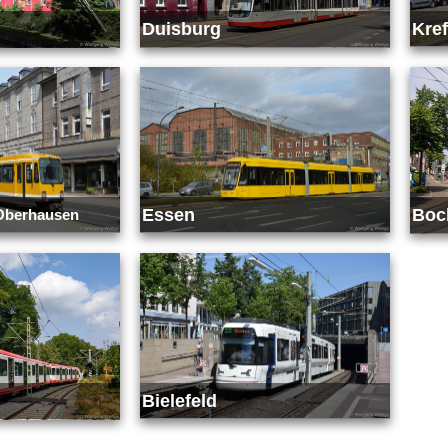
Duisburg
Kref
Essen
Bo
 Oberhausen
Bielefeld