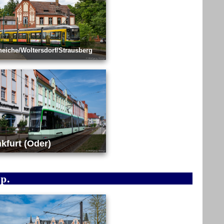
eiche/Woltersdorf/Strausberg
kfurt (Oder)
p.