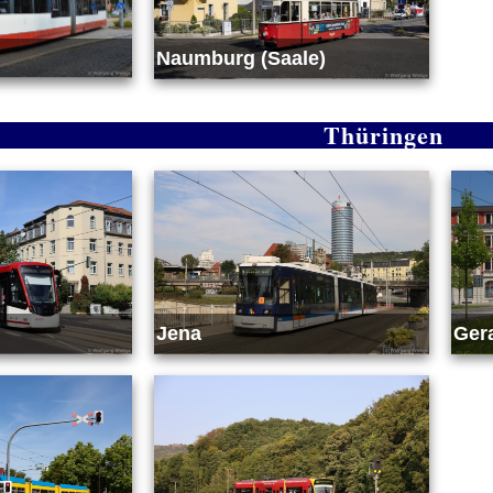
Naumburg (Saale)
Thüringen
Jena
Ger