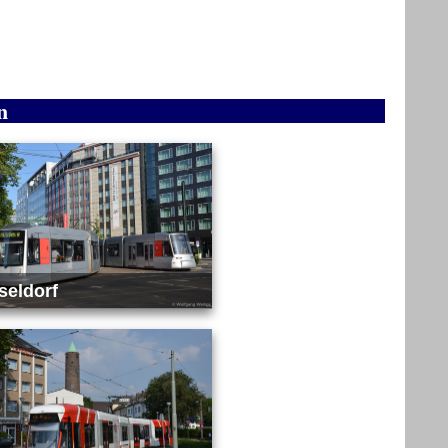
n
seldorf