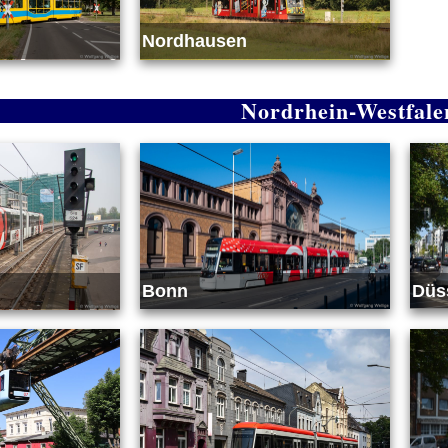
Nordhausen
Nordrhein-Westfale
Bonn
Düs