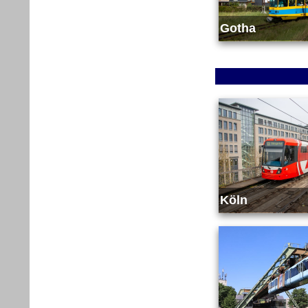
Gotha
Köln