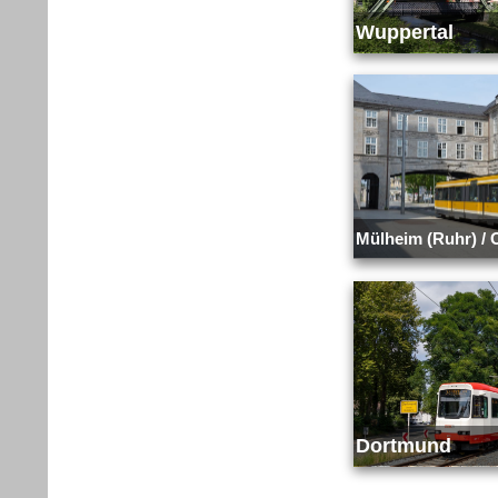
Wuppertal
Mülheim (Ruhr) /
Dortmund