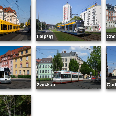
Leipzig
Che
Zwickau
Görl