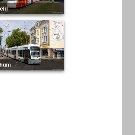
eld
chum