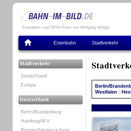
Eisenbahn- und ÖPNV-Fotos von Wolfgang Wellige
Eisenbahn
Stadtverkehr
Stadtverk
Stadtverkehr
Deutschland
Europa
Berlin/Branden
Westfalen
|
Hes
Deutschland
Berlin/Brandenburg
Hamburg/M-V
Bremen/Niedersachsen