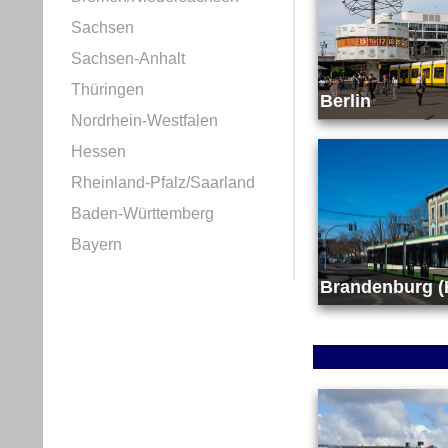
Sachsen
Sachsen-Anhalt
Thüringen
Berlin
Nordrhein-Westfalen
Hessen
Rheinland-Pfalz/Saarland
Baden-Württemberg
Bayern
Brandenburg (