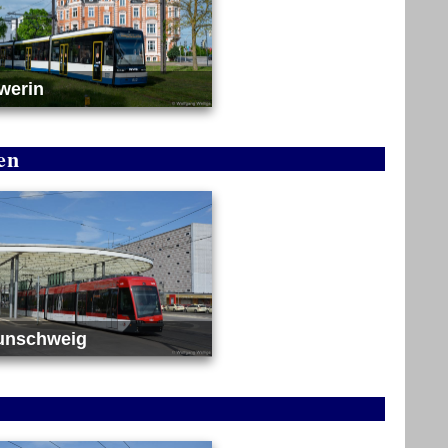
werin
en
unschweig