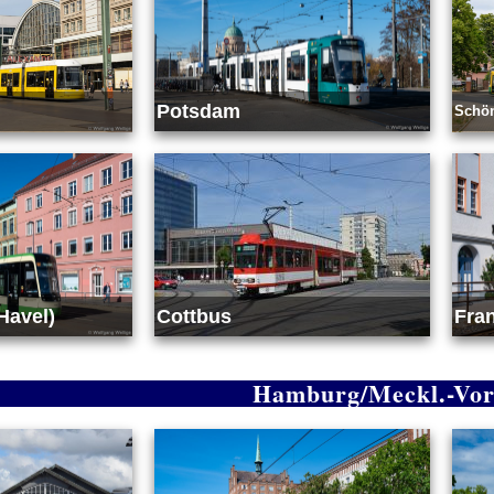
Potsdam
Schön
Havel)
Cottbus
Fran
Hamburg/Meckl.-Vor