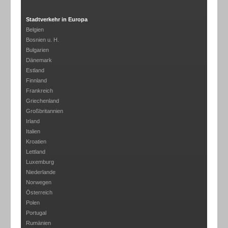
Stadtverkehr in Europa
Belgien
Bosnien u. H.
Bulgarien
Dänemark
Estland
Finnland
Frankreich
Griechenland
Großbritannien
Irland
Italien
Kroatien
Lettland
Luxemburg
Niederlande
Norwegen
Österreich
Polen
Portugal
Rumänien