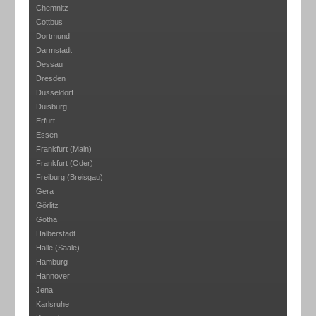
Chemnitz
Cottbus
Dortmund
Darmstadt
Dessau
Dresden
Düsseldorf
Duisburg
Erfurt
Essen
Frankfurt (Main)
Frankfurt (Oder)
Freiburg (Breisgau)
Gera
Görlitz
Gotha
Halberstadt
Halle (Saale)
Hamburg
Hannover
Jena
Karlsruhe