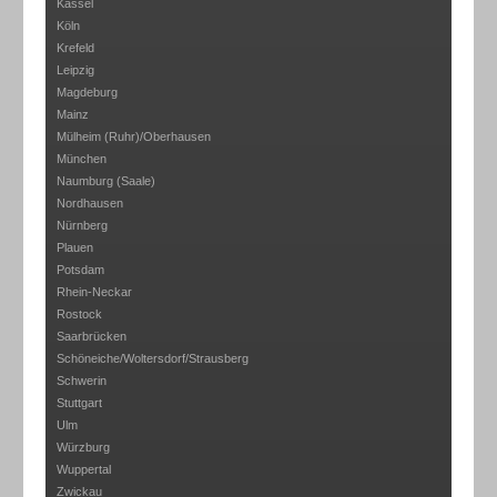
Kassel
Köln
Krefeld
Leipzig
Magdeburg
Mainz
Mülheim (Ruhr)/Oberhausen
München
Naumburg (Saale)
Nordhausen
Nürnberg
Plauen
Potsdam
Rhein-Neckar
Rostock
Saarbrücken
Schöneiche/Woltersdorf/Strausberg
Schwerin
Stuttgart
Ulm
Würzburg
Wuppertal
Zwickau