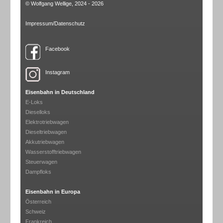
© Wolfgang Wellige, 2024 - 2026
Impressum/Datenschutz
Facebook
Instagram
Eisenbahn in Deutschland
E-Loks
Dieselloks
Elektrotriebwagen
Dieseltriebwagen
Akkutriebwagen
Wasserstofftriebwagen
Steuerwagen
Dampfloks
Eisenbahn in Europa
Österreich
Schweiz
Frankreich