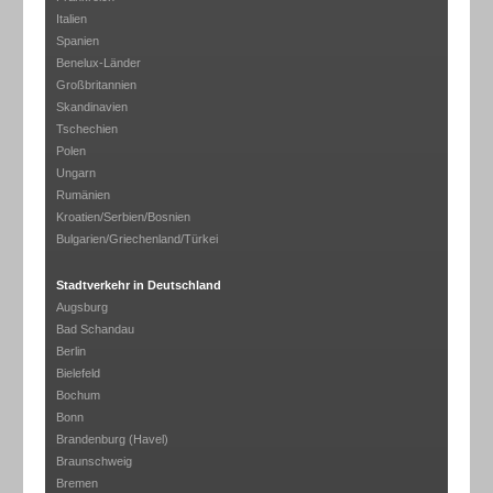
Italien
Spanien
Benelux-Länder
Großbritannien
Skandinavien
Tschechien
Polen
Ungarn
Rumänien
Kroatien/Serbien/Bosnien
Bulgarien/Griechenland/Türkei
Stadtverkehr in Deutschland
Augsburg
Bad Schandau
Berlin
Bielefeld
Bochum
Bonn
Brandenburg (Havel)
Braunschweig
Bremen