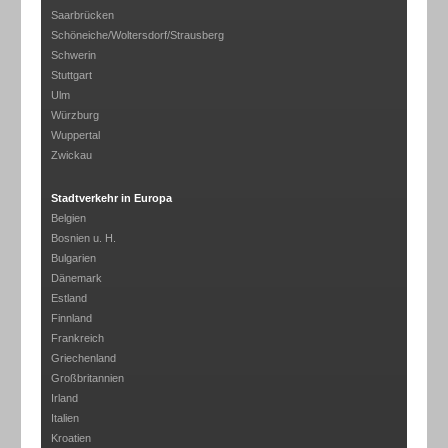
Saarbrücken
Schöneiche/Woltersdorf/Strausberg
Schwerin
Stuttgart
Ulm
Würzburg
Wuppertal
Zwickau
Stadtverkehr in Europa
Belgien
Bosnien u. H.
Bulgarien
Dänemark
Estland
Finnland
Frankreich
Griechenland
Großbritannien
Irland
Italien
Kroatien