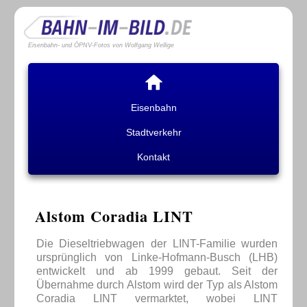
Eisenbahn- und ÖPNV-Fotos von Wolfgang Wellige
Eisenbahn
Stadtverkehr
Kontakt
Alstom Coradia LINT
Die Dieseltriebwagen der LINT-Familie wurden
ursprünglich von Linke-Hofmann-Busch (LHB)
entwickelt und ab 1999 gebaut. Seit der
Übernahme durch Alstom wird der Typ als Alstom
Coradia LINT vermarktet, wobei LINT