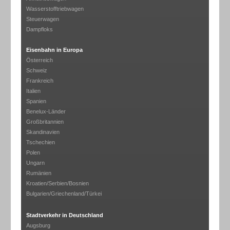
Wasserstofftriebwagen
Steuerwagen
Dampfloks
Eisenbahn in Europa
Österreich
Schweiz
Frankreich
Italien
Spanien
Benelux-Länder
Großbritannien
Skandinavien
Tschechien
Polen
Ungarn
Rumänien
Kroatien/Serbien/Bosnien
Bulgarien/Griechenland/Türkei
Stadtverkehr in Deutschland
Augsburg