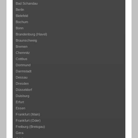
Bad Schandau
Berlin
Bielefeld
Bochum
Bonn
Brandenburg (Havel)
Braunschweig
Bremen
Chemnitz
Cottbus
Dortmund
Darmstadt
Dessau
Dresden
Düsseldorf
Duisburg
Erfurt
Essen
Frankfurt (Main)
Frankfurt (Oder)
Freiburg (Breisgau)
Gera