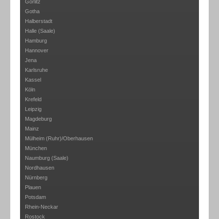
Görlitz
Gotha
Halberstadt
Halle (Saale)
Hamburg
Hannover
Jena
Karlsruhe
Kassel
Köln
Krefeld
Leipzig
Magdeburg
Mainz
Mülheim (Ruhr)/Oberhausen
München
Naumburg (Saale)
Nordhausen
Nürnberg
Plauen
Potsdam
Rhein-Neckar
Rostock