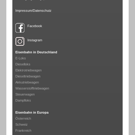
Impressum/Datenschutz
Facebook
Instagram
Eisenbahn in Deutschland
E-Loks
Dieselloks
Elektrotriebwagen
Dieseltriebwagen
Akkutriebwagen
Wasserstofftriebwagen
Steuerwagen
Dampfloks
Eisenbahn in Europa
Österreich
Schweiz
Frankreich