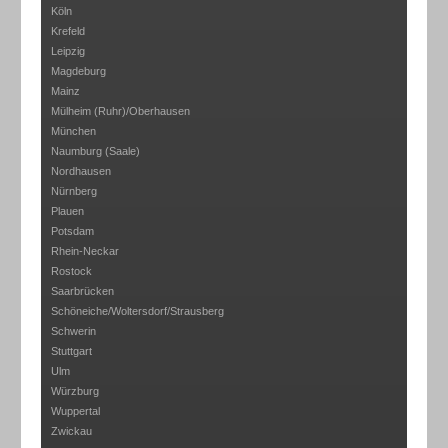
Köln
Krefeld
Leipzig
Magdeburg
Mainz
Mülheim (Ruhr)/Oberhausen
München
Naumburg (Saale)
Nordhausen
Nürnberg
Plauen
Potsdam
Rhein-Neckar
Rostock
Saarbrücken
Schöneiche/Woltersdorf/Strausberg
Schwerin
Stuttgart
Ulm
Würzburg
Wuppertal
Zwickau