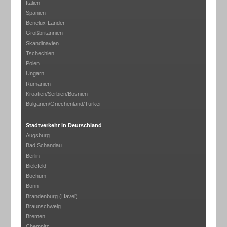
Italien
Spanien
Benelux-Länder
Großbritannien
Skandinavien
Tschechien
Polen
Ungarn
Rumänien
Kroatien/Serbien/Bosnien
Bulgarien/Griechenland/Türkei
Stadtverkehr in Deutschland
Augsburg
Bad Schandau
Berlin
Bielefeld
Bochum
Bonn
Brandenburg (Havel)
Braunschweig
Bremen
Chemnitz