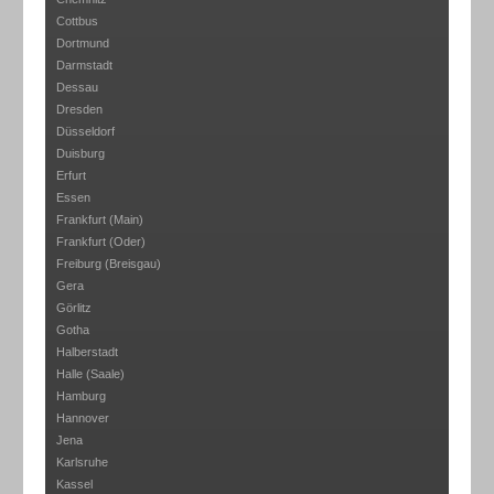
Cottbus
Dortmund
Darmstadt
Dessau
Dresden
Düsseldorf
Duisburg
Erfurt
Essen
Frankfurt (Main)
Frankfurt (Oder)
Freiburg (Breisgau)
Gera
Görlitz
Gotha
Halberstadt
Halle (Saale)
Hamburg
Hannover
Jena
Karlsruhe
Kassel