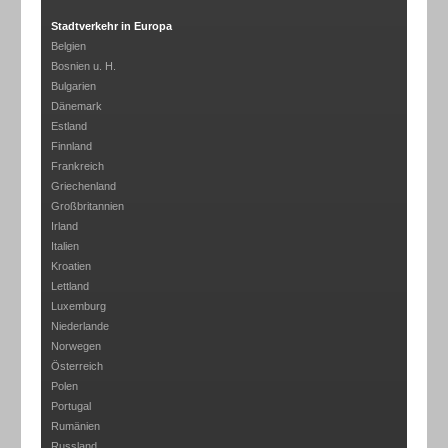
Stadtverkehr in Europa
Belgien
Bosnien u. H.
Bulgarien
Dänemark
Estland
Finnland
Frankreich
Griechenland
Großbritannien
Irland
Italien
Kroatien
Lettland
Luxemburg
Niederlande
Norwegen
Österreich
Polen
Portugal
Rumänien
Russland