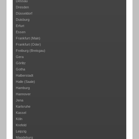
Dessau
Dresden
Düsseldorf
Duisburg
Erfurt
Essen
Frankfurt (Main)
Frankfurt (Oder)
Freiburg (Breisgau)
Gera
Görlitz
Gotha
Halberstadt
Halle (Saale)
Hamburg
Hannover
Jena
Karlsruhe
Kassel
Köln
Krefeld
Leipzig
Magdeburg