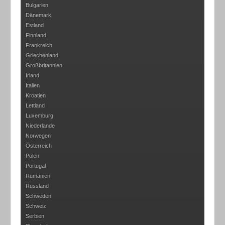
Bulgarien
Dänemark
Estland
Finnland
Frankreich
Griechenland
Großbritannien
Irland
Italien
Kroatien
Lettland
Luxemburg
Niederlande
Norwegen
Österreich
Polen
Portugal
Rumänien
Russland
Schweden
Schweiz
Serbien