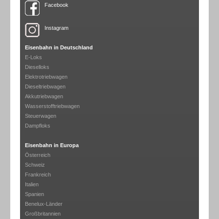
Facebook
Instagram
Eisenbahn in Deutschland
E-Loks
Dieselloks
Elektrotriebwagen
Dieseltriebwagen
Akkutriebwagen
Wasserstofftriebwagen
Steuerwagen
Dampfloks
Eisenbahn in Europa
Österreich
Schweiz
Frankreich
Italien
Spanien
Benelux-Länder
Großbritannien