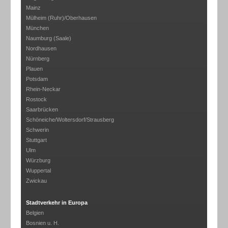
Mainz
Mülheim (Ruhr)/Oberhausen
München
Naumburg (Saale)
Nordhausen
Nürnberg
Plauen
Potsdam
Rhein-Neckar
Rostock
Saarbrücken
Schöneiche/Woltersdorf/Strausberg
Schwerin
Stuttgart
Ulm
Würzburg
Wuppertal
Zwickau
Stadtverkehr in Europa
Belgien
Bosnien u. H.