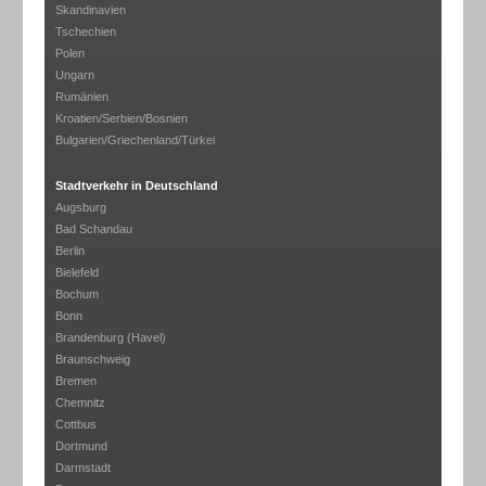
Skandinavien
Tschechien
Polen
Ungarn
Rumänien
Kroatien/Serbien/Bosnien
Bulgarien/Griechenland/Türkei
Stadtverkehr in Deutschland
Augsburg
Bad Schandau
Berlin
Bielefeld
Bochum
Bonn
Brandenburg (Havel)
Braunschweig
Bremen
Chemnitz
Cottbus
Dortmund
Darmstadt