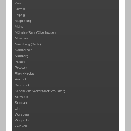
Köln
Krefeld
Leipzig
Magdeburg
Mainz
Mülheim (Ruhr)/Oberhausen
München
Naumburg (Saale)
Nordhausen
Nürnberg
Plauen
Potsdam
Rhein-Neckar
Rostock
Saarbrücken
Schöneiche/Woltersdorf/Strausberg
Schwerin
Stuttgart
Ulm
Würzburg
Wuppertal
Zwickau