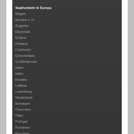
Stadtverkehr in Europa
Belgien
Bosnien u. H.
Bulgarien
Dänemark
Estland
Finnland
Frankreich
Griechenland
Großbritannien
Irland
Italien
Kroatien
Lettland
Luxemburg
Niederlande
Norwegen
Österreich
Polen
Portugal
Rumänien
Russland