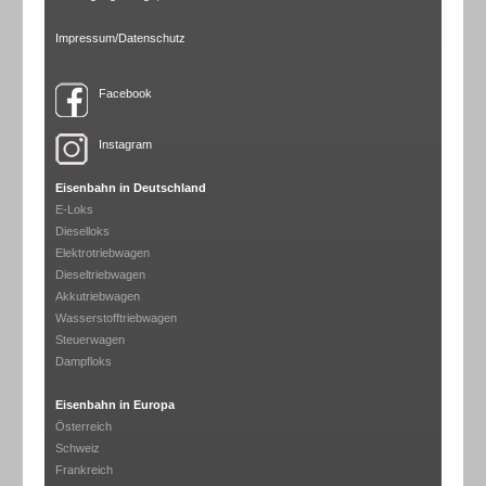
Impressum/Datenschutz
Facebook
Instagram
Eisenbahn in Deutschland
E-Loks
Dieselloks
Elektrotriebwagen
Dieseltriebwagen
Akkutriebwagen
Wasserstofftriebwagen
Steuerwagen
Dampfloks
Eisenbahn in Europa
Österreich
Schweiz
Frankreich