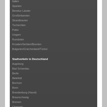
Italien
Spanien
Benelux-Länder
Großbritannien
Skandinavien
Tschechien
Polen
Ungarn
Rumänien
Kroatien/Serbien/Bosnien
Bulgarien/Griechenland/Türkei
Stadtverkehr in Deutschland
Augsburg
Bad Schandau
Berlin
Bielefeld
Bochum
Bonn
Brandenburg (Havel)
Braunschweig
Bremen
Chemnitz