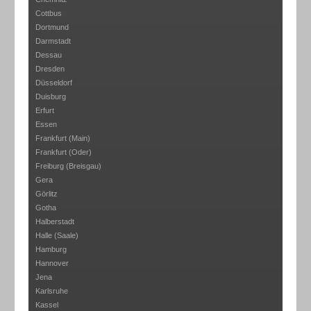
Cottbus
Dortmund
Darmstadt
Dessau
Dresden
Düsseldorf
Duisburg
Erfurt
Essen
Frankfurt (Main)
Frankfurt (Oder)
Freiburg (Breisgau)
Gera
Görlitz
Gotha
Halberstadt
Halle (Saale)
Hamburg
Hannover
Jena
Karlsruhe
Kassel