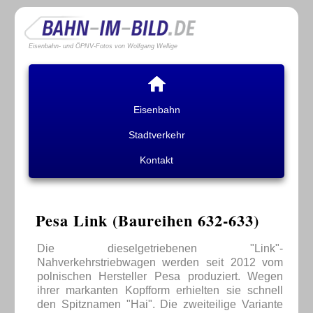
Eisenbahn- und ÖPNV-Fotos von Wolfgang Wellige
Eisenbahn
Stadtverkehr
Kontakt
Pesa Link (Baureihen 632-633)
Die dieselgetriebenen "Link"-
Nahverkehrstriebwagen werden seit 2012 vom
polnischen Hersteller Pesa produziert. Wegen
ihrer markanten Kopfform erhielten sie schnell
den Spitznamen "Hai". Die zweiteilige Variante