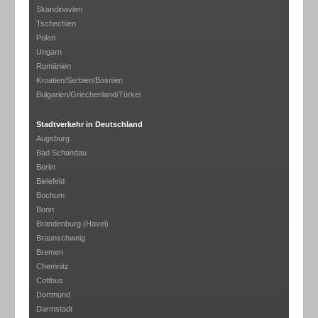
Skandinavien
Tschechien
Polen
Ungarn
Rumänien
Kroatien/Serbien/Bosnien
Bulgarien/Griechenland/Türkei
Stadtverkehr in Deutschland
Augsburg
Bad Schandau
Berlin
Bielefeld
Bochum
Bonn
Brandenburg (Havel)
Braunschweig
Bremen
Chemnitz
Cottbus
Dortmund
Darmstadt