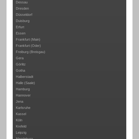
Dessau
Dresden
Düsseldorf
Duisburg
Erfurt
Essen
Frankfurt (Main)
Frankfurt (Oder)
Freiburg (Breisgau)
Gera
Görlitz
Gotha
Halberstadt
Halle (Saale)
Hamburg
Hannover
Jena
Karlsruhe
Kassel
Köln
Krefeld
Leipzig
Magdeburg