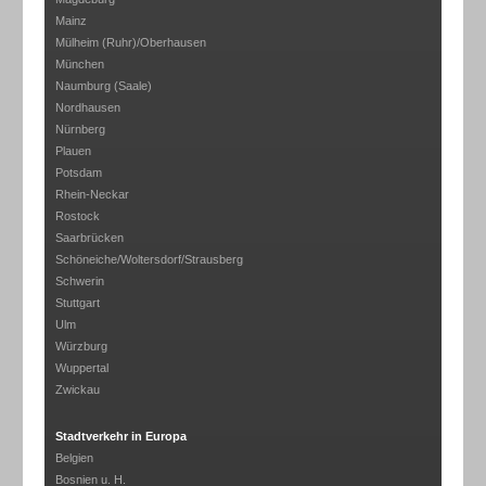
Mainz
Mülheim (Ruhr)/Oberhausen
München
Naumburg (Saale)
Nordhausen
Nürnberg
Plauen
Potsdam
Rhein-Neckar
Rostock
Saarbrücken
Schöneiche/Woltersdorf/Strausberg
Schwerin
Stuttgart
Ulm
Würzburg
Wuppertal
Zwickau
Stadtverkehr in Europa
Belgien
Bosnien u. H.