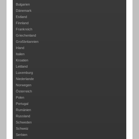
Bulgarien
Dänemark
Estland
Finnland
Frankreich
Griechenland
Großbritannien
Irland
Italien
Kroatien
Lettland
Luxemburg
Niederlande
Norwegen
Österreich
Polen
Portugal
Rumänien
Russland
Schweden
Schweiz
Serbien