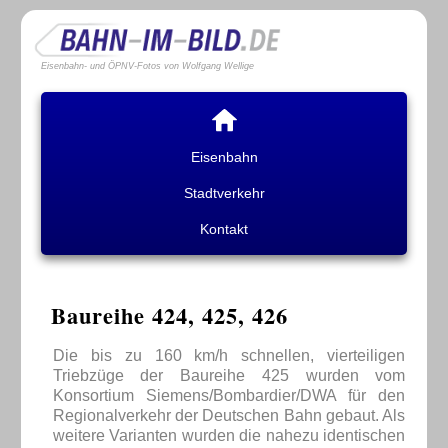
Eisenbahn- und ÖPNV-Fotos von Wolfgang Wellige
Eisenbahn
Stadtverkehr
Kontakt
Baureihe 424, 425, 426
Die bis zu 160 km/h schnellen, vierteiligen
Triebzüge der Baureihe 425 wurden vom
Konsortium Siemens/Bombardier/DWA für den
Regionalverkehr der Deutschen Bahn gebaut. Als
weitere Varianten wurden die nahezu identischen