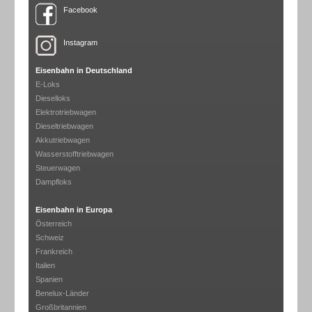
Facebook
Instagram
Eisenbahn in Deutschland
E-Loks
Dieselloks
Elektrotriebwagen
Dieseltriebwagen
Akkutriebwagen
Wasserstofftriebwagen
Steuerwagen
Dampfloks
Eisenbahn in Europa
Österreich
Schweiz
Frankreich
Italien
Spanien
Benelux-Länder
Großbritannien