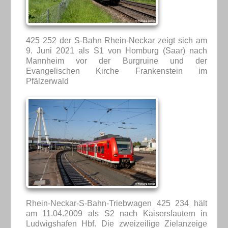
425 252 der S-Bahn Rhein-Neckar zeigt sich am
9. Juni 2021 als S1 von Homburg (Saar) nach
Mannheim vor der Burgruine und der
Evangelischen Kirche Frankenstein im
Pfälzerwald
Rhein-Neckar-S-Bahn-Triebwagen 425 234 hält
am 11.04.2009 als S2 nach Kaiserslautern in
Ludwigshafen Hbf. Die zweizeilige Zielanzeige