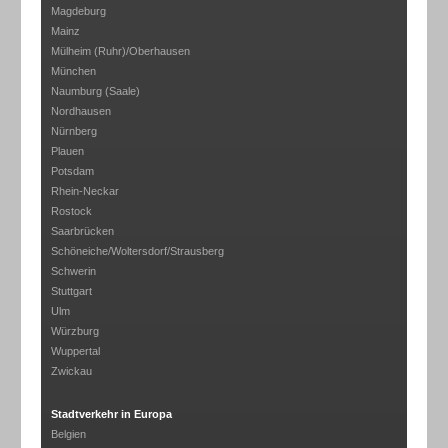
Magdeburg
Mainz
Mülheim (Ruhr)/Oberhausen
München
Naumburg (Saale)
Nordhausen
Nürnberg
Plauen
Potsdam
Rhein-Neckar
Rostock
Saarbrücken
Schöneiche/Woltersdorf/Strausberg
Schwerin
Stuttgart
Ulm
Würzburg
Wuppertal
Zwickau
Stadtverkehr in Europa
Belgien