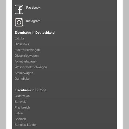
Facebook
Instagram
Eisenbahn in Deutschland
E-Loks
Dieselloks
Elektrotriebwagen
Dieseltriebwagen
Akkutriebwagen
Wasserstofftriebwagen
Steuerwagen
Dampfloks
Eisenbahn in Europa
Österreich
Schweiz
Frankreich
Italien
Spanien
Benelux-Länder