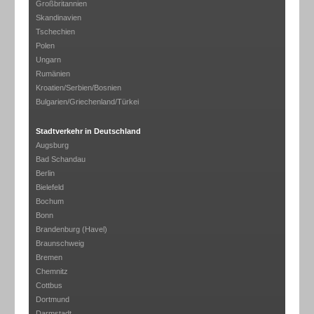
Großbritannien
Skandinavien
Tschechien
Polen
Ungarn
Rumänien
Kroatien/Serbien/Bosnien
Bulgarien/Griechenland/Türkei
Stadtverkehr in Deutschland
Augsburg
Bad Schandau
Berlin
Bielefeld
Bochum
Bonn
Brandenburg (Havel)
Braunschweig
Bremen
Chemnitz
Cottbus
Dortmund
Darmstadt