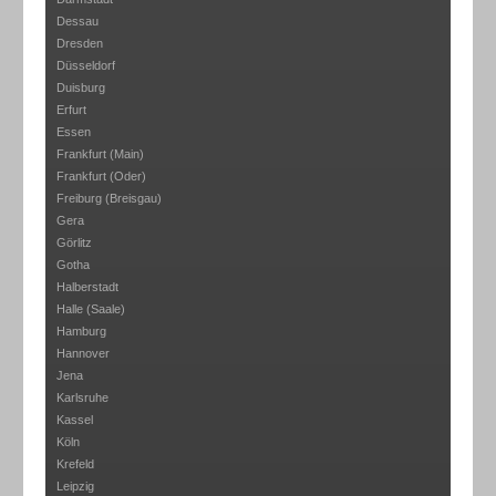
Dessau
Dresden
Düsseldorf
Duisburg
Erfurt
Essen
Frankfurt (Main)
Frankfurt (Oder)
Freiburg (Breisgau)
Gera
Görlitz
Gotha
Halberstadt
Halle (Saale)
Hamburg
Hannover
Jena
Karlsruhe
Kassel
Köln
Krefeld
Leipzig