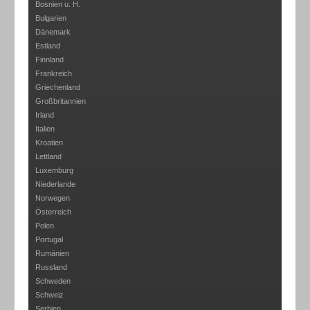
Bosnien u. H.
Bulgarien
Dänemark
Estland
Finnland
Frankreich
Griechenland
Großbritannien
Irland
Italien
Kroatien
Lettland
Luxemburg
Niederlande
Norwegen
Österreich
Polen
Portugal
Rumänien
Russland
Schweden
Schweiz
Serbien