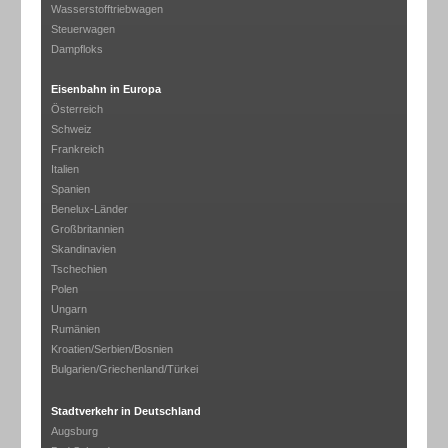
Wasserstofftriebwagen
Steuerwagen
Dampfloks
Eisenbahn in Europa
Österreich
Schweiz
Frankreich
Italien
Spanien
Benelux-Länder
Großbritannien
Skandinavien
Tschechien
Polen
Ungarn
Rumänien
Kroatien/Serbien/Bosnien
Bulgarien/Griechenland/Türkei
Stadtverkehr in Deutschland
Augsburg