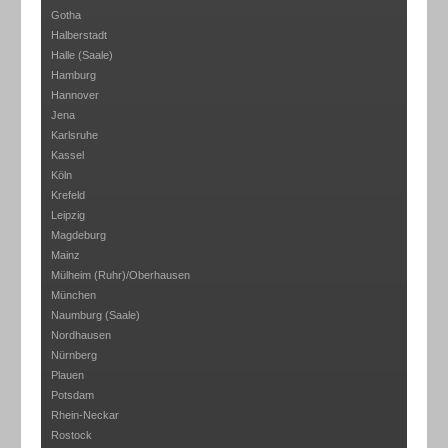
Gotha
Halberstadt
Halle (Saale)
Hamburg
Hannover
Jena
Karlsruhe
Kassel
Köln
Krefeld
Leipzig
Magdeburg
Mainz
Mülheim (Ruhr)/Oberhausen
München
Naumburg (Saale)
Nordhausen
Nürnberg
Plauen
Potsdam
Rhein-Neckar
Rostock