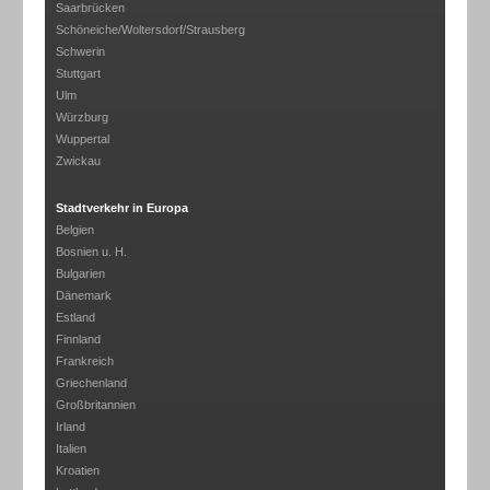
Saarbrücken
Schöneiche/Woltersdorf/Strausberg
Schwerin
Stuttgart
Ulm
Würzburg
Wuppertal
Zwickau
Stadtverkehr in Europa
Belgien
Bosnien u. H.
Bulgarien
Dänemark
Estland
Finnland
Frankreich
Griechenland
Großbritannien
Irland
Italien
Kroatien