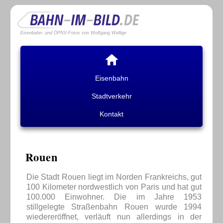
Eisenbahn- und ÖPNV-Fotos von Wolfgang Wellige
Eisenbahn
Stadtverkehr
Kontakt
Rouen
Die Stadt Rouen liegt im Norden Frankreichs, gut
100 Kilometer nordwestlich von Paris und hat gut
100.000 Einwohner. Die im Jahre 1953
stillgelegte Straßenbahn Rouen wurde 1994
wiedereröffnet, verläuft nun allerdings in der