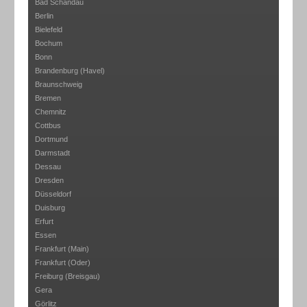
Bad Schandau
Berlin
Bielefeld
Bochum
Bonn
Brandenburg (Havel)
Braunschweig
Bremen
Chemnitz
Cottbus
Dortmund
Darmstadt
Dessau
Dresden
Düsseldorf
Duisburg
Erfurt
Essen
Frankfurt (Main)
Frankfurt (Oder)
Freiburg (Breisgau)
Gera
Görlitz