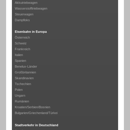
Akkutriebwagen
Wasserstofftriebwagen
Steuerwagen
Dampfloks
Eisenbahn in Europa
Österreich
Schweiz
Frankreich
Italien
Spanien
Benelux-Länder
Großbritannien
Skandinavien
Tschechien
Polen
Ungarn
Rumänien
Kroatien/Serbien/Bosnien
Bulgarien/Griechenland/Türkei
Stadtverkehr in Deutschland