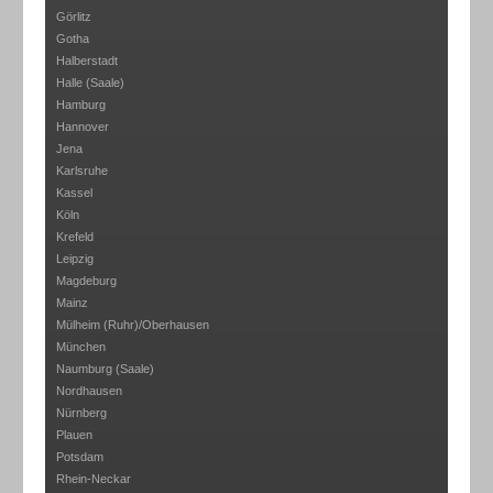
Görlitz
Gotha
Halberstadt
Halle (Saale)
Hamburg
Hannover
Jena
Karlsruhe
Kassel
Köln
Krefeld
Leipzig
Magdeburg
Mainz
Mülheim (Ruhr)/Oberhausen
München
Naumburg (Saale)
Nordhausen
Nürnberg
Plauen
Potsdam
Rhein-Neckar