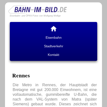
Eisenbahn- und ÖPNV-Fotos von Wolfgang Wellige
Eisenbahn
Stadtverkehr
Kontakt
Rennes
Die Metro in Rennes, der Hauptstadt der
Bretagne mit gut 200.000 Einwohnern, ist eine
vollautomatische, gummibereifte U-Bahn, die
nach dem VAL-System von Matra (später
Siemens) gebaut wurde. Dieses zeichnet sich