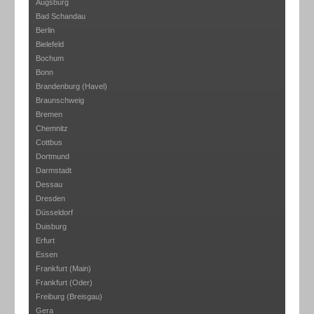
Augsburg
Bad Schandau
Berlin
Bielefeld
Bochum
Bonn
Brandenburg (Havel)
Braunschweig
Bremen
Chemnitz
Cottbus
Dortmund
Darmstadt
Dessau
Dresden
Düsseldorf
Duisburg
Erfurt
Essen
Frankfurt (Main)
Frankfurt (Oder)
Freiburg (Breisgau)
Gera