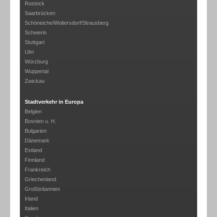
Rostock
Saarbrücken
Schöneiche/Woltersdorf/Strausberg
Schwerin
Stuttgart
Ulm
Würzburg
Wuppertal
Zwickau
Stadtverkehr in Europa
Belgien
Bosnien u. H.
Bulgarien
Dänemark
Estland
Finnland
Frankreich
Griechenland
Großbritannien
Irland
Italien