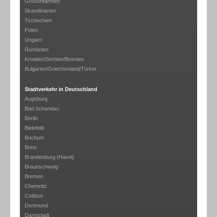
Großbritannien
Skandinavien
Tschechien
Polen
Ungarn
Rumänien
Kroatien/Serbien/Bosnien
Bulgarien/Griechenland/Türkei
Stadtverkehr in Deutschland
Augsburg
Bad Schandau
Berlin
Bielefeld
Bochum
Bonn
Brandenburg (Havel)
Braunschweig
Bremen
Chemnitz
Cottbus
Dortmund
Darmstadt