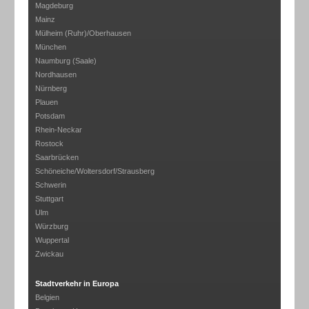
Magdeburg
Mainz
Mülheim (Ruhr)/Oberhausen
München
Naumburg (Saale)
Nordhausen
Nürnberg
Plauen
Potsdam
Rhein-Neckar
Rostock
Saarbrücken
Schöneiche/Woltersdorf/Strausberg
Schwerin
Stuttgart
Ulm
Würzburg
Wuppertal
Zwickau
Stadtverkehr in Europa
Belgien