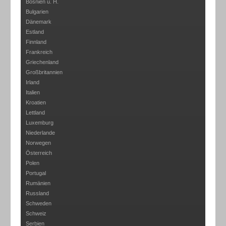
Bosnien u. H.
Bulgarien
Dänemark
Estland
Finnland
Frankreich
Griechenland
Großbritannien
Irland
Italien
Kroatien
Lettland
Luxemburg
Niederlande
Norwegen
Österreich
Polen
Portugal
Rumänien
Russland
Schweden
Schweiz
Serbien