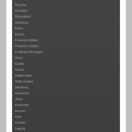
Dessau
Dresden
Düsseldorf
Duisburg
Erfurt
Essen
Frankfurt (Main)
Frankfurt (Oder)
Freiburg (Breisgau)
Gera
Görlitz
Gotha
Halberstadt
Halle (Saale)
Hamburg
Hannover
Jena
Karlsruhe
Kassel
Köln
Krefeld
Leipzig