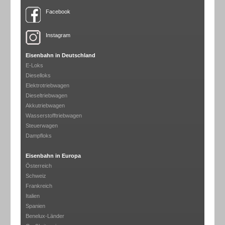
Facebook
Instagram
Eisenbahn in Deutschland
E-Loks
Dieselloks
Elektrotriebwagen
Dieseltriebwagen
Akkutriebwagen
Wasserstofftriebwagen
Steuerwagen
Dampfloks
Eisenbahn in Europa
Österreich
Schweiz
Frankreich
Italien
Spanien
Benelux-Länder