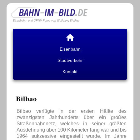
Eisenbahn- und ÖPNV-Fotos von Wolfgang Wellige
Eisenbahn
Stadtverkehr
Kontakt
Bilbao
Bilbao verfügte in der ersten Hälfte des
zwanzigsten Jahrhunderts über ein großes
Straßenbahnnetz, welches in seiner größten
Ausdehnung über 100 Kilometer lang war und bis
1964 sukzessive eingestellt wurde. Im Jahre