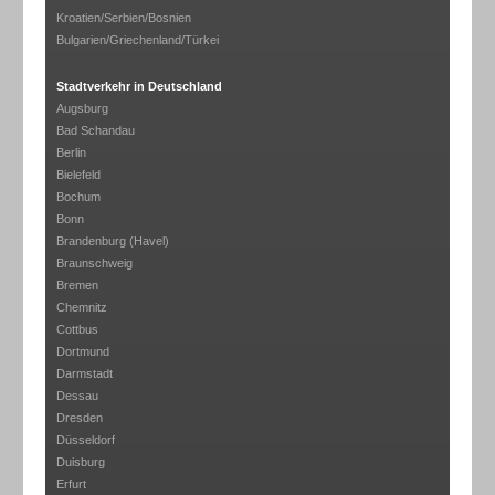
Kroatien/Serbien/Bosnien
Bulgarien/Griechenland/Türkei
Stadtverkehr in Deutschland
Augsburg
Bad Schandau
Berlin
Bielefeld
Bochum
Bonn
Brandenburg (Havel)
Braunschweig
Bremen
Chemnitz
Cottbus
Dortmund
Darmstadt
Dessau
Dresden
Düsseldorf
Duisburg
Erfurt