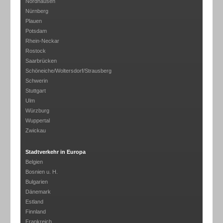
Nordhausen
Nürnberg
Plauen
Potsdam
Rhein-Neckar
Rostock
Saarbrücken
Schöneiche/Woltersdorf/Strausberg
Schwerin
Stuttgart
Ulm
Würzburg
Wuppertal
Zwickau
Stadtverkehr in Europa
Belgien
Bosnien u. H.
Bulgarien
Dänemark
Estland
Finnland
Frankreich