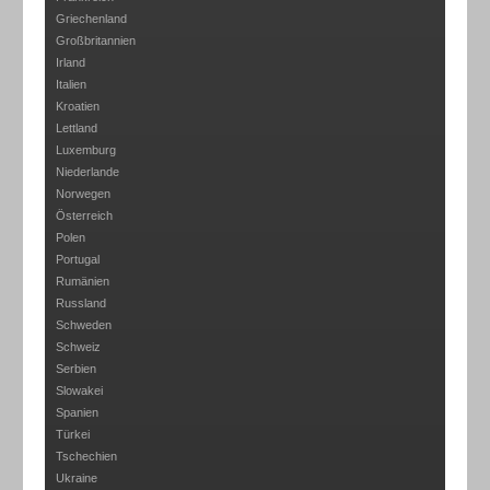
Griechenland
Großbritannien
Irland
Italien
Kroatien
Lettland
Luxemburg
Niederlande
Norwegen
Österreich
Polen
Portugal
Rumänien
Russland
Schweden
Schweiz
Serbien
Slowakei
Spanien
Türkei
Tschechien
Ukraine