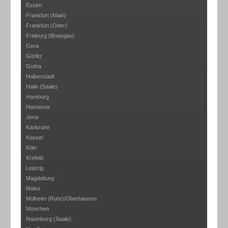
Essen
Frankfurt (Main)
Frankfurt (Oder)
Freiburg (Breisgau)
Gera
Görlitz
Gotha
Halberstadt
Halle (Saale)
Hamburg
Hannover
Jena
Karlsruhe
Kassel
Köln
Krefeld
Leipzig
Magdeburg
Mainz
Mülheim (Ruhr)/Oberhausen
München
Naumburg (Saale)