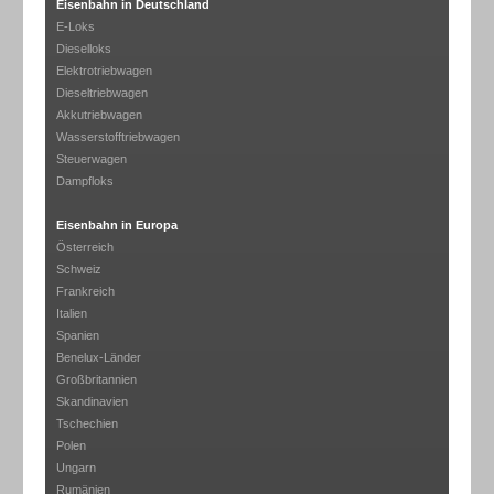
Eisenbahn in Deutschland
E-Loks
Dieselloks
Elektrotriebwagen
Dieseltriebwagen
Akkutriebwagen
Wasserstofftriebwagen
Steuerwagen
Dampfloks
Eisenbahn in Europa
Österreich
Schweiz
Frankreich
Italien
Spanien
Benelux-Länder
Großbritannien
Skandinavien
Tschechien
Polen
Ungarn
Rumänien