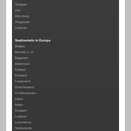
Stuttgart
Ulm
Würzburg
Wuppertal
Zwickau
Stadtverkehr in Europa
Belgien
Bosnien u. H.
Bulgarien
Dänemark
Estland
Finnland
Frankreich
Griechenland
Großbritannien
Irland
Italien
Kroatien
Lettland
Luxemburg
Niederlande