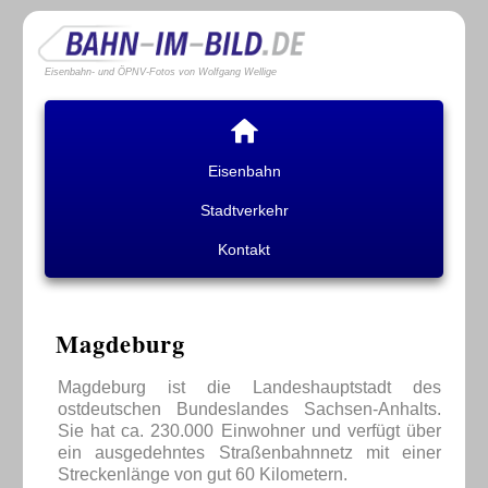
Eisenbahn- und ÖPNV-Fotos von Wolfgang Wellige
Eisenbahn
Stadtverkehr
Kontakt
Magdeburg
Magdeburg ist die Landeshauptstadt des
ostdeutschen Bundeslandes Sachsen-Anhalts.
Sie hat ca. 230.000 Einwohner und verfügt über
ein ausgedehntes Straßenbahnnetz mit einer
Streckenlänge von gut 60 Kilometern.