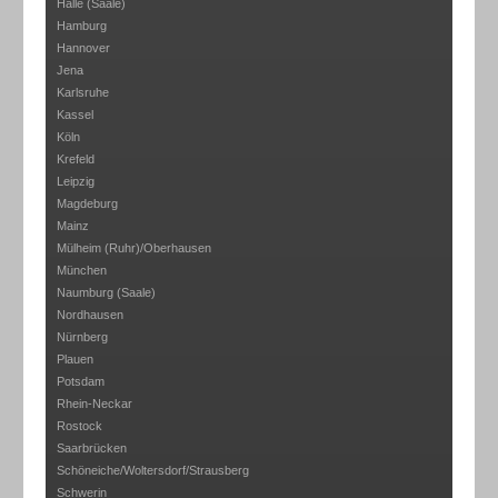
Halle (Saale)
Hamburg
Hannover
Jena
Karlsruhe
Kassel
Köln
Krefeld
Leipzig
Magdeburg
Mainz
Mülheim (Ruhr)/Oberhausen
München
Naumburg (Saale)
Nordhausen
Nürnberg
Plauen
Potsdam
Rhein-Neckar
Rostock
Saarbrücken
Schöneiche/Woltersdorf/Strausberg
Schwerin