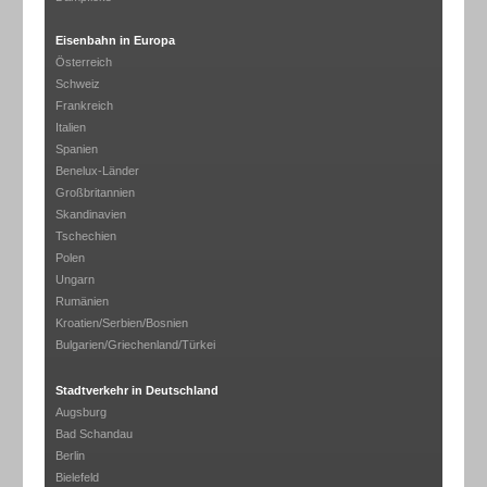
Eisenbahn in Europa
Österreich
Schweiz
Frankreich
Italien
Spanien
Benelux-Länder
Großbritannien
Skandinavien
Tschechien
Polen
Ungarn
Rumänien
Kroatien/Serbien/Bosnien
Bulgarien/Griechenland/Türkei
Stadtverkehr in Deutschland
Augsburg
Bad Schandau
Berlin
Bielefeld