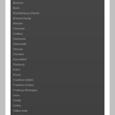
Bochum
Bonn
Brandenburg (Havel)
Braunschweig
Bremen
Chemnitz
Cottbus
Dortmund
Darmstadt
Dessau
Dresden
Düsseldorf
Duisburg
Erfurt
Essen
Frankfurt (Main)
Frankfurt (Oder)
Freiburg (Breisgau)
Gera
Görlitz
Gotha
Halberstadt