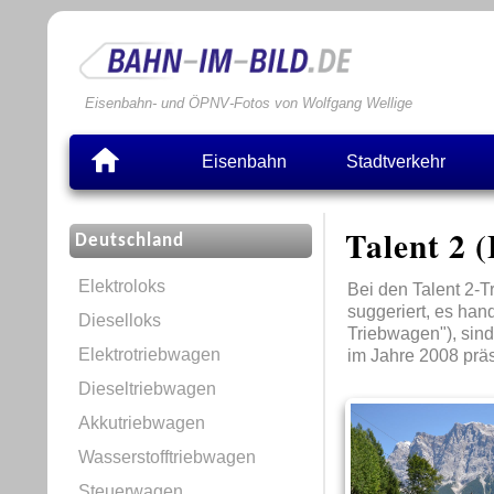
Eisenbahn- und ÖPNV-Fotos von Wolfgang Wellige
Eisenbahn
Stadtverkehr
Talent 2 
Deutschland
Elektroloks
Bei den Talent 2-
suggeriert, es han
Dieselloks
Triebwagen"), sind
Elektrotriebwagen
im Jahre 2008 präs
Dieseltriebwagen
Akkutriebwagen
Wasserstofftriebwagen
Steuerwagen