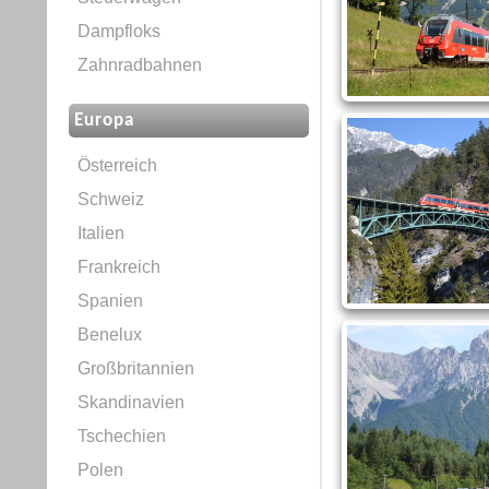
Dampfloks
Zahnradbahnen
Europa
Österreich
Schweiz
Italien
Frankreich
Spanien
Benelux
Großbritannien
Skandinavien
Tschechien
Polen