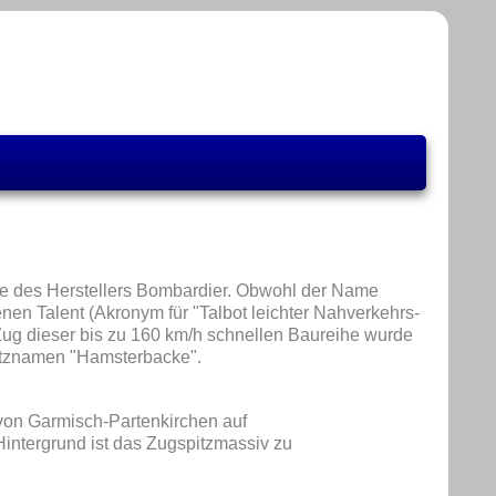
ie des Herstellers Bombardier. Obwohl der Name
en Talent (Akronym für "Talbot leichter Nahverkehrs-
 Zug dieser bis zu 160 km/h schnellen Baureihe wurde
Spitznamen "Hamsterbacke".
von Garmisch-Partenkirchen auf
Hintergrund ist das Zugspitzmassiv zu