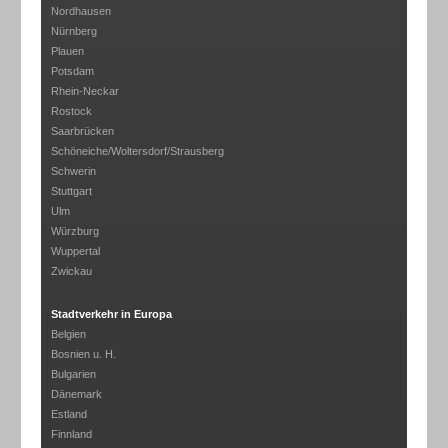
Nordhausen
Nürnberg
Plauen
Potsdam
Rhein-Neckar
Rostock
Saarbrücken
Schöneiche/Woltersdorf/Strausberg
Schwerin
Stuttgart
Ulm
Würzburg
Wuppertal
Zwickau
Stadtverkehr in Europa
Belgien
Bosnien u. H.
Bulgarien
Dänemark
Estland
Finnland