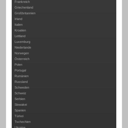
Frankreich
Griechenland
Großbritannien
Irland
Italien
Kroatien
Lettland
Luxemburg
Niederlande
Norwegen
Österreich
Polen
Portugal
Rumänien
Russland
Schweden
Schweiz
Serbien
Slowakei
Spanien
Türkei
Tschechien
Ukraine