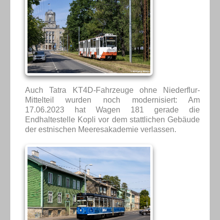
Auch Tatra KT4D-Fahrzeuge ohne Niederflur-
Mittelteil wurden noch modernisiert: Am
17.06.2023 hat Wagen 181 gerade die
Endhaltestelle Kopli vor dem stattlichen Gebäude
der estnischen Meeresakademie verlassen.