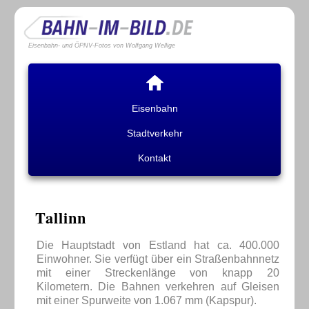
Eisenbahn- und ÖPNV-Fotos von Wolfgang Wellige
Eisenbahn
Stadtverkehr
Kontakt
Tallinn
Die Hauptstadt von Estland hat ca. 400.000
Einwohner. Sie verfügt über ein Straßenbahnnetz
mit einer Streckenlänge von knapp 20
Kilometern. Die Bahnen verkehren auf Gleisen
mit einer Spurweite von 1.067 mm (Kapspur).