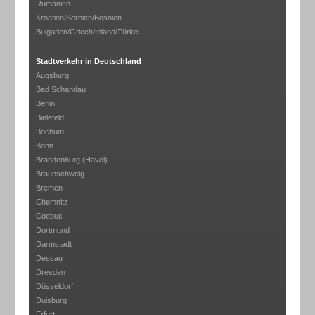
Rumänien
Kroatien/Serbien/Bosnien
Bulgarien/Griechenland/Türkei
Stadtverkehr in Deutschland
Augsburg
Bad Schandau
Berlin
Bielefeld
Bochum
Bonn
Brandenburg (Havel)
Braunschweig
Bremen
Chemnitz
Cottbus
Dortmund
Darmstadt
Dessau
Dresden
Düsseldorf
Duisburg
Erfurt