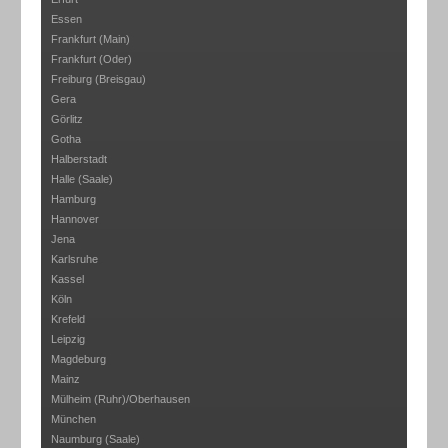
Essen
Frankfurt (Main)
Frankfurt (Oder)
Freiburg (Breisgau)
Gera
Görlitz
Gotha
Halberstadt
Halle (Saale)
Hamburg
Hannover
Jena
Karlsruhe
Kassel
Köln
Krefeld
Leipzig
Magdeburg
Mainz
Mülheim (Ruhr)/Oberhausen
München
Naumburg (Saale)