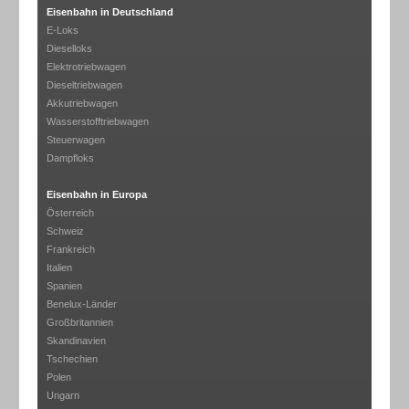
Eisenbahn in Deutschland
E-Loks
Dieselloks
Elektrotriebwagen
Dieseltriebwagen
Akkutriebwagen
Wasserstofftriebwagen
Steuerwagen
Dampfloks
Eisenbahn in Europa
Österreich
Schweiz
Frankreich
Italien
Spanien
Benelux-Länder
Großbritannien
Skandinavien
Tschechien
Polen
Ungarn