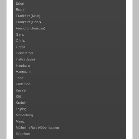
Erfurt
Essen
Frankfurt (Main)
Frankfurt (Oder)
Freiburg (Breisgau)
Gera
Görlitz
Gotha
Halberstadt
Halle (Saale)
Hamburg
Hannover
Jena
Karlsruhe
Kassel
Köln
Krefeld
Leipzig
Magdeburg
Mainz
Mülheim (Ruhr)/Oberhausen
München