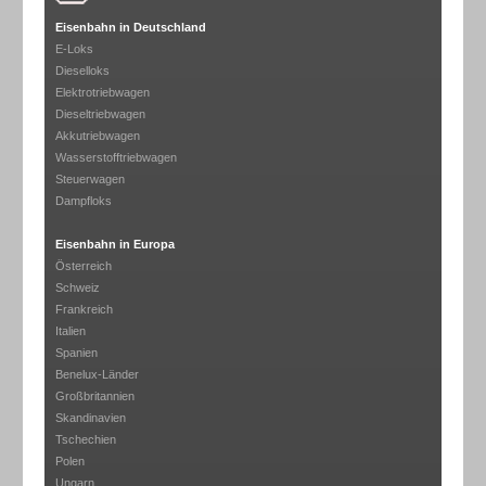
Eisenbahn in Deutschland
E-Loks
Dieselloks
Elektrotriebwagen
Dieseltriebwagen
Akkutriebwagen
Wasserstofftriebwagen
Steuerwagen
Dampfloks
Eisenbahn in Europa
Österreich
Schweiz
Frankreich
Italien
Spanien
Benelux-Länder
Großbritannien
Skandinavien
Tschechien
Polen
Ungarn