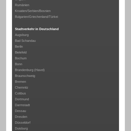
Rumänien
Kroatien/Serbien/Bosnien
Bulgarien/Griechenland/Türkei
Stadtverkehr in Deutschland
Augsburg
Bad Schandau
Berlin
Bielefeld
Bochum
Bonn
Brandenburg (Havel)
Braunschweig
Bremen
Chemnitz
Cottbus
Dortmund
Darmstadt
Dessau
Dresden
Düsseldorf
Duisburg