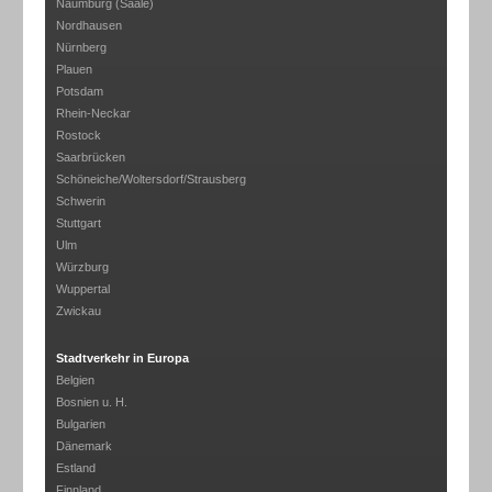
Naumburg (Saale)
Nordhausen
Nürnberg
Plauen
Potsdam
Rhein-Neckar
Rostock
Saarbrücken
Schöneiche/Woltersdorf/Strausberg
Schwerin
Stuttgart
Ulm
Würzburg
Wuppertal
Zwickau
Stadtverkehr in Europa
Belgien
Bosnien u. H.
Bulgarien
Dänemark
Estland
Finnland