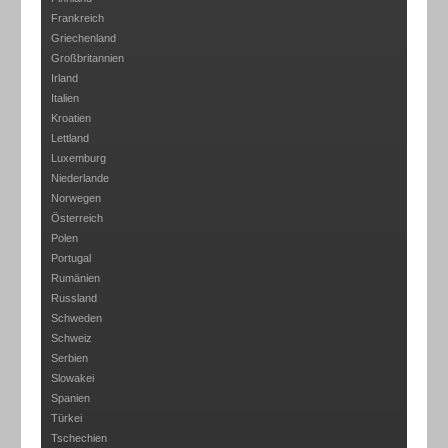
Frankreich
Griechenland
Großbritannien
Irland
Italien
Kroatien
Lettland
Luxemburg
Niederlande
Norwegen
Österreich
Polen
Portugal
Rumänien
Russland
Schweden
Schweiz
Serbien
Slowakei
Spanien
Türkei
Tschechien