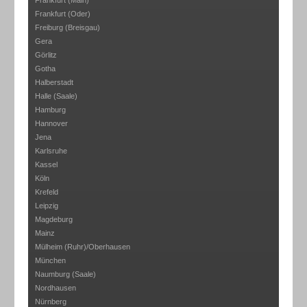
Frankfurt (Main)
Frankfurt (Oder)
Freiburg (Breisgau)
Gera
Görlitz
Gotha
Halberstadt
Halle (Saale)
Hamburg
Hannover
Jena
Karlsruhe
Kassel
Köln
Krefeld
Leipzig
Magdeburg
Mainz
Mülheim (Ruhr)/Oberhausen
München
Naumburg (Saale)
Nordhausen
Nürnberg