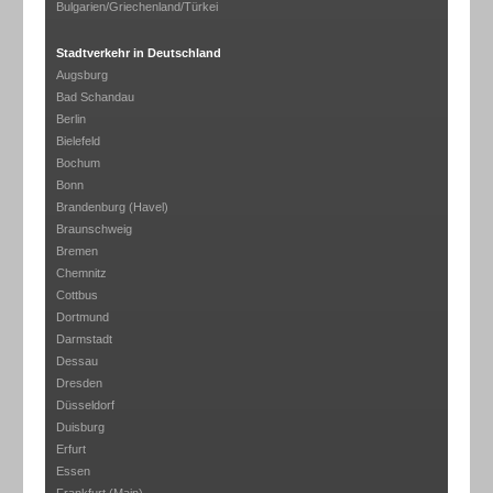
Bulgarien/Griechenland/Türkei
Stadtverkehr in Deutschland
Augsburg
Bad Schandau
Berlin
Bielefeld
Bochum
Bonn
Brandenburg (Havel)
Braunschweig
Bremen
Chemnitz
Cottbus
Dortmund
Darmstadt
Dessau
Dresden
Düsseldorf
Duisburg
Erfurt
Essen