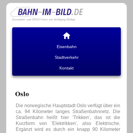
Eisenbahn- und ÖPNV-Fotos von Wolfgang Wellige
Eisenbahn
Stadtverkehr
Kontakt
Oslo
Die norwegische Hauptstadt Oslo verfügt über ein
ca. 94 Kilometer langes Straßenbahnnetz. Die
Straßenbahn heißt hier 'Trikken', das ist die
Kurzform von 'Elektrikken', also Elektrische.
Ergänzt wird es durch ein knapp 90 Kilometer