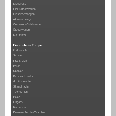
Dieselloks
Elektrotriebwagen
Dieseltriebwagen
Akkutriebwagen
Wasserstofftriebwagen
Steuerwagen
Dampfloks
Eisenbahn in Europa
Österreich
Schweiz
Frankreich
Italien
Spanien
Benelux-Länder
Großbritannien
Skandinavien
Tschechien
Polen
Ungarn
Rumänien
Kroatien/Serbien/Bosnien