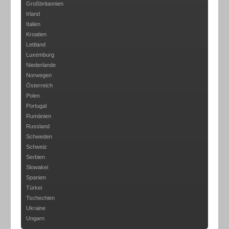
Großbritannien
Irland
Italien
Kroatien
Lettland
Luxemburg
Niederlande
Norwegen
Österreich
Polen
Portugal
Rumänien
Russland
Schweden
Schweiz
Serbien
Slowakei
Spanien
Türkei
Tschechien
Ukraine
Ungarn