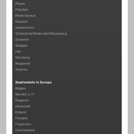
Plauen
Potsdam
Rhein-Neckar
Rostock
Saarbrücken
Schöneiche/Woltersdorf/Strausberg
Schwerin
Stuttgart
Ulm
Würzburg
Wuppertal
Zwickau
Stadtverkehr in Europa
Belgien
Bosnien u. H.
Bulgarien
Dänemark
Estland
Finnland
Frankreich
Griechenland