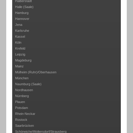
Halberstadt
Halle (Saale)
Hamburg
Hannover
Jena
Karlsruhe
Kassel
Köln
Krefeld
Leipzig
Magdeburg
Mainz
Mülheim (Ruhr)/Oberhausen
München
Naumburg (Saale)
Nordhausen
Nürnberg
Plauen
Potsdam
Rhein-Neckar
Rostock
Saarbrücken
Schöneiche/Woltersdorf/Strausberg