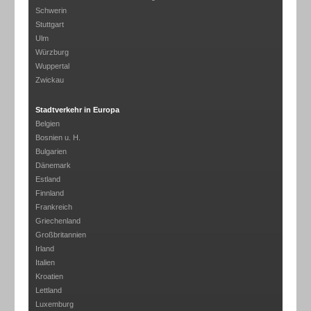
Schwerin
Stuttgart
Ulm
Würzburg
Wuppertal
Zwickau
Stadtverkehr in Europa
Belgien
Bosnien u. H.
Bulgarien
Dänemark
Estland
Finnland
Frankreich
Griechenland
Großbritannien
Irland
Italien
Kroatien
Lettland
Luxemburg