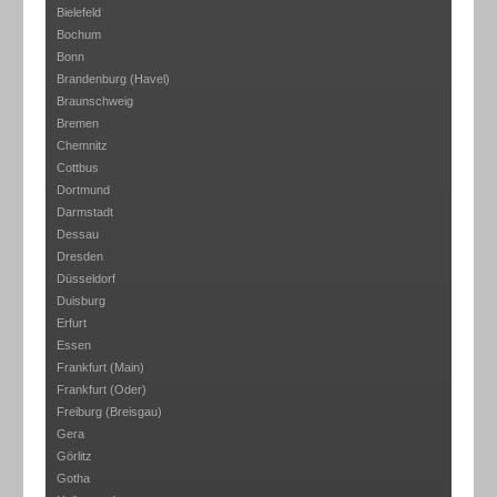
Bielefeld
Bochum
Bonn
Brandenburg (Havel)
Braunschweig
Bremen
Chemnitz
Cottbus
Dortmund
Darmstadt
Dessau
Dresden
Düsseldorf
Duisburg
Erfurt
Essen
Frankfurt (Main)
Frankfurt (Oder)
Freiburg (Breisgau)
Gera
Görlitz
Gotha