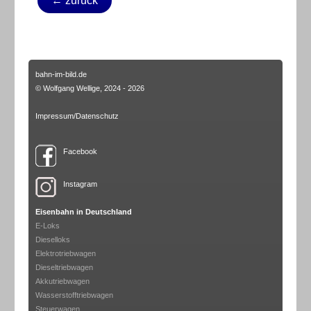
← zurück
bahn-im-bild.de
© Wolfgang Wellige, 2024 - 2026
Impressum/Datenschutz
Facebook
Instagram
Eisenbahn in Deutschland
E-Loks
Dieselloks
Elektrotriebwagen
Dieseltriebwagen
Akkutriebwagen
Wasserstofftriebwagen
Steuerwagen