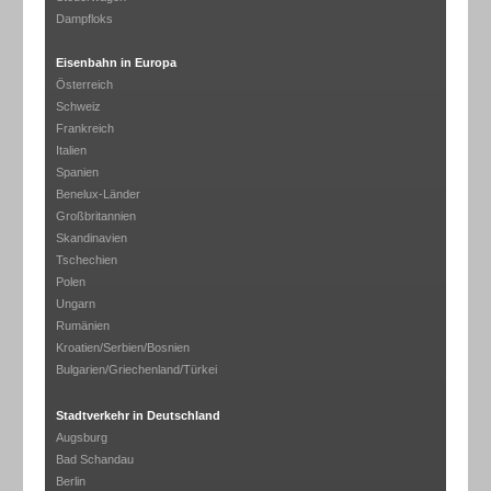
Dampfloks
Eisenbahn in Europa
Österreich
Schweiz
Frankreich
Italien
Spanien
Benelux-Länder
Großbritannien
Skandinavien
Tschechien
Polen
Ungarn
Rumänien
Kroatien/Serbien/Bosnien
Bulgarien/Griechenland/Türkei
Stadtverkehr in Deutschland
Augsburg
Bad Schandau
Berlin