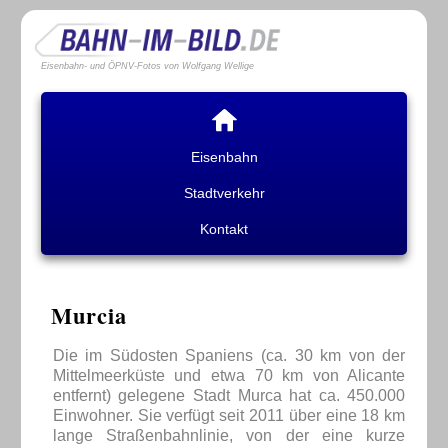
Eisenbahn- und ÖPNV-Fotos von Wolfgang Wellige
Eisenbahn
Stadtverkehr
Kontakt
Murcia
Die im Südosten Spaniens (ca. 30 km von der
Mittelmeerküste und etwa 70 km von Alicante
entfernt) gelegene Stadt Murca hat ca. 450.000
Einwohner. Sie verfügt seit 2011 über eine 18 km
lange Straßenbahnlinie, von der eine kurze