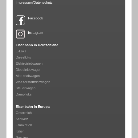
Impressum/Datenschutz
Facebook
Instagram
Eisenbahn in Deutschland
E-Loks
Dieselloks
Elektrotriebwagen
Dieseltriebwagen
Akkutriebwagen
Wasserstofftriebwagen
Steuerwagen
Dampfloks
Eisenbahn in Europa
Österreich
Schweiz
Frankreich
Italien
Spanien