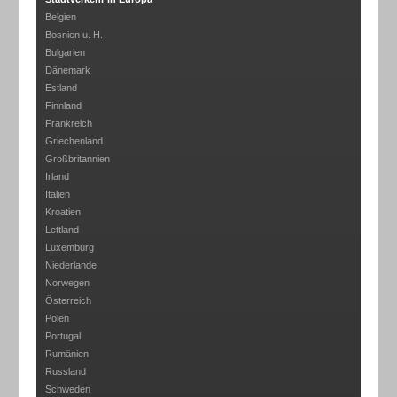
Belgien
Bosnien u. H.
Bulgarien
Dänemark
Estland
Finnland
Frankreich
Griechenland
Großbritannien
Irland
Italien
Kroatien
Lettland
Luxemburg
Niederlande
Norwegen
Österreich
Polen
Portugal
Rumänien
Russland
Schweden