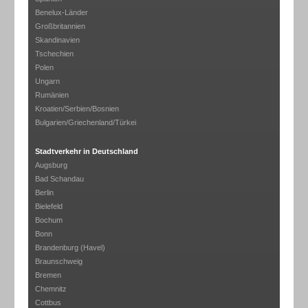
Benelux-Länder
Großbritannien
Skandinavien
Tschechien
Polen
Ungarn
Rumänien
Kroatien/Serbien/Bosnien
Bulgarien/Griechenland/Türkei
Stadtverkehr in Deutschland
Augsburg
Bad Schandau
Berlin
Bielefeld
Bochum
Bonn
Brandenburg (Havel)
Braunschweig
Bremen
Chemnitz
Cottbus