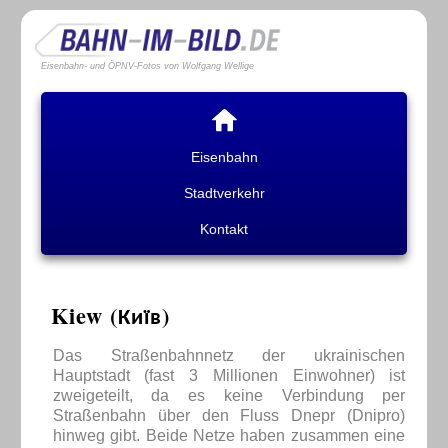
Eisenbahn- und ÖPNV-Fotos von Wolfgang Wellige
Eisenbahn
Stadtverkehr
Kontakt
Kiew (Київ)
Das Straßenbahnnetz der ukrainischen
Hauptstadt (fast 3 Millionen Einwohner) ist
zweigeteilt, da es keine Verbindung per
Straßenbahn über den Fluss Dnepr (Dnipro)
hinweg gibt. Beide Netze haben zusammen eine