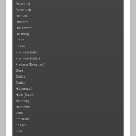
Dortmund
Darmstadt
Dessau
Dresden
Düsseldorf
Duisburg
Erfurt
Essen
Frankfurt (Main)
Frankfurt (Oder)
Freiburg (Breisgau)
Gera
Görlitz
Gotha
Halberstadt
Halle (Saale)
Hamburg
Hannover
Jena
Karlsruhe
Kassel
Köln