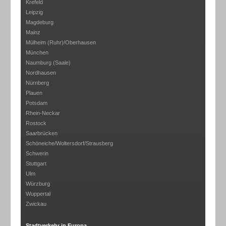
Krefeld
Leipzig
Magdeburg
Mainz
Mülheim (Ruhr)/Oberhausen
München
Naumburg (Saale)
Nordhausen
Nürnberg
Plauen
Potsdam
Rhein-Neckar
Rostock
Saarbrücken
Schöneiche/Woltersdorf/Strausberg
Schwerin
Stuttgart
Ulm
Würzburg
Wuppertal
Zwickau
Stadtverkehr in Europa