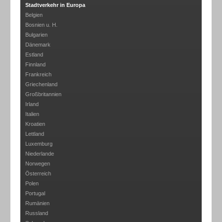
Stadtverkehr in Europa
Belgien
Bosnien u. H.
Bulgarien
Dänemark
Estland
Finnland
Frankreich
Griechenland
Großbritannien
Irland
Italien
Kroatien
Lettland
Luxemburg
Niederlande
Norwegen
Österreich
Polen
Portugal
Rumänien
Russland