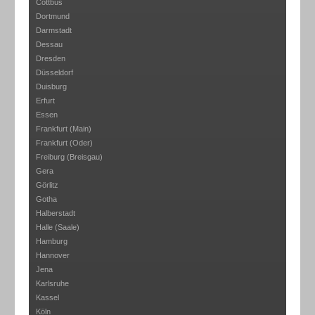
Cottbus
Dortmund
Darmstadt
Dessau
Dresden
Düsseldorf
Duisburg
Erfurt
Essen
Frankfurt (Main)
Frankfurt (Oder)
Freiburg (Breisgau)
Gera
Görlitz
Gotha
Halberstadt
Halle (Saale)
Hamburg
Hannover
Jena
Karlsruhe
Kassel
Köln