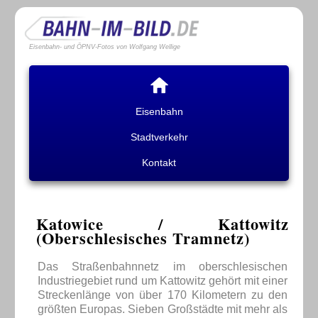
Eisenbahn- und ÖPNV-Fotos von Wolfgang Wellige
Eisenbahn
Stadtverkehr
Kontakt
Katowice / Kattowitz
(Oberschlesisches Tramnetz)
Das Straßenbahnnetz im oberschlesischen
Industriegebiet rund um Kattowitz gehört mit einer
Streckenlänge von über 170 Kilometern zu den
größten Europas. Sieben Großstädte mit mehr als