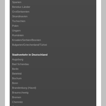
Spanien
Benelux-Länder
Großbritannien
Skandinavien
Tschechien
Polen
Ungarn
Rumänien
Kroatien/Serbien/Bosnien
Bulgarien/Griechenland/Türkei
Stadtverkehr in Deutschland
Augsburg
Bad Schandau
Berlin
Bielefeld
Bochum
Bonn
Brandenburg (Havel)
Braunschweig
Bremen
Chemnitz