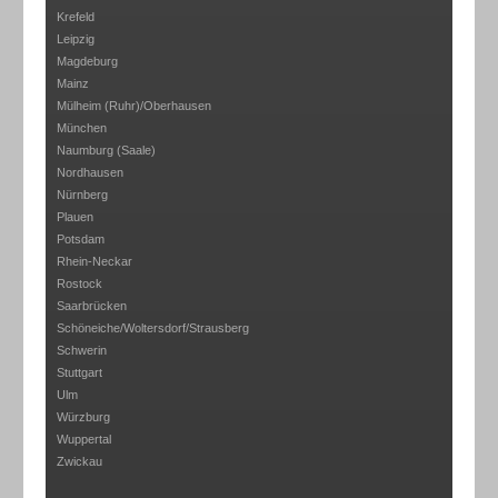
Krefeld
Leipzig
Magdeburg
Mainz
Mülheim (Ruhr)/Oberhausen
München
Naumburg (Saale)
Nordhausen
Nürnberg
Plauen
Potsdam
Rhein-Neckar
Rostock
Saarbrücken
Schöneiche/Woltersdorf/Strausberg
Schwerin
Stuttgart
Ulm
Würzburg
Wuppertal
Zwickau