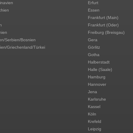
inavien
Erfurt
chien
Essen
Frankfurt (Main)
n
Frankfurt (Oder)
ien
Freiburg (Breisgau)
en/Serbien/Bosnien
Gera
ien/Griechenland/Türkei
Görlitz
Gotha
Halberstadt
Halle (Saale)
Hamburg
Hannover
Jena
Karlsruhe
Kassel
Köln
Krefeld
Leipzig