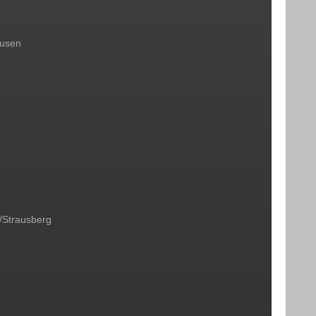
ausen
/Strausberg