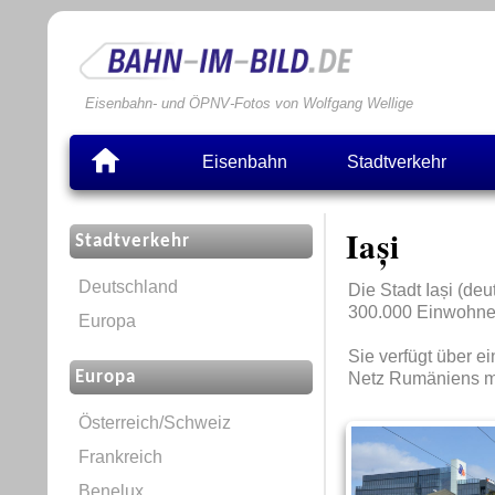
Eisenbahn- und ÖPNV-Fotos von Wolfgang Wellige
Eisenbahn
Stadtverkehr
Iași
Stadtverkehr
Deutschland
Die Stadt Iași (de
300.000 Einwohne
Europa
Sie verfügt über e
Europa
Netz Rumäniens mi
Österreich/Schweiz
Frankreich
Benelux