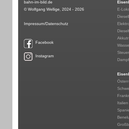
bahn-im-bild.de
Eisen
© Wolfgang Wellige, 2024 - 2026
E-Lok
Diesel
Impressum/Datenschutz
Elektr
Diesel
Akkut
Facebook
Wasser
Steue
Instagram
Dampf
Eisen
Österr
Schwe
Frankr
Italien
Spani
Benel
Großbr