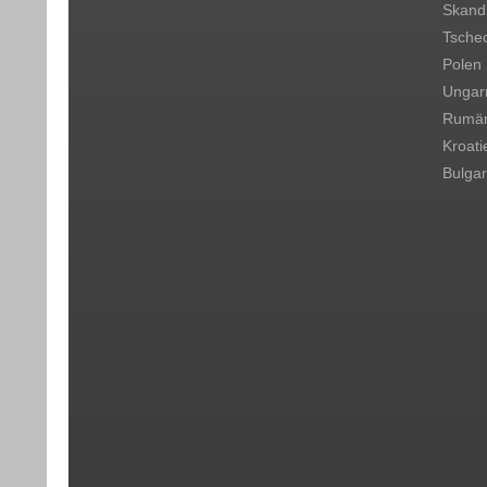
Skand
Tsche
Polen
Ungar
Rumän
Kroati
Bulgar