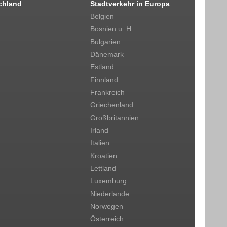
chland
Stadtverkehr in Europa
Belgien
Bosnien u. H.
Bulgarien
Dänemark
Estland
Finnland
Frankreich
Griechenland
Großbritannien
Irland
Italien
Kroatien
Lettland
Luxemburg
Niederlande
Norwegen
Österreich