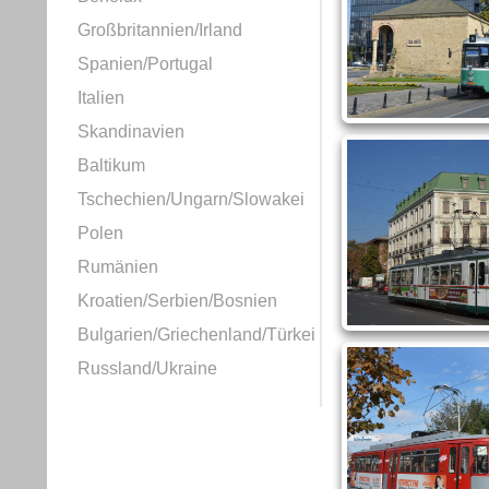
Großbritannien/Irland
Spanien/Portugal
Italien
Skandinavien
Baltikum
Tschechien/Ungarn/Slowakei
Polen
Rumänien
Kroatien/Serbien/Bosnien
Bulgarien/Griechenland/Türkei
Russland/Ukraine