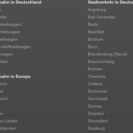
bahn in Deutschland
Stadtverkehr in Deuts
s
Augsburg
loks
Bad Schandau
otriebwagen
Berlin
triebwagen
Bielefeld
riebwagen
Bochum
stofftriebwagen
Bonn
rwagen
Brandenburg (Havel)
loks
Braunschweig
Bremen
bahn in Europa
Chemnitz
eich
Cottbus
iz
Dortmund
eich
Darmstadt
Dessau
en
Dresden
ux-Länder
Düsseldorf
itannien
Duisburg