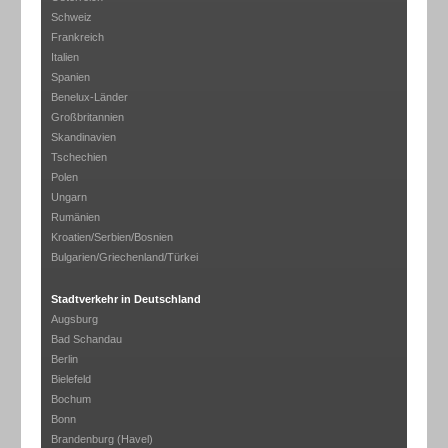
Schweiz
Frankreich
Italien
Spanien
Benelux-Länder
Großbritannien
Skandinavien
Tschechien
Polen
Ungarn
Rumänien
Kroatien/Serbien/Bosnien
Bulgarien/Griechenland/Türkei
Stadtverkehr in Deutschland
Augsburg
Bad Schandau
Berlin
Bielefeld
Bochum
Bonn
Brandenburg (Havel)