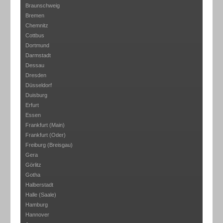
Braunschweig
Bremen
Chemnitz
Cottbus
Dortmund
Darmstadt
Dessau
Dresden
Düsseldorf
Duisburg
Erfurt
Essen
Frankfurt (Main)
Frankfurt (Oder)
Freiburg (Breisgau)
Gera
Görlitz
Gotha
Halberstadt
Halle (Saale)
Hamburg
Hannover