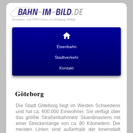
Eisenbahn- und ÖPNV-Fotos von Wolfgang Wellige
Eisenbahn
Stadtverkehr
Kontakt
Göteborg
Die Stadt Göteborg liegt im Westen Schwedens
und hat ca. 600.000 Einwohner. Sie verfügt über
das größte Straßenbahnnetz Skandinaviens mit
einer Streckenlänge von ca. 80 Kilometern. Die
meisten Linien sind außerhalb der Innenstadt