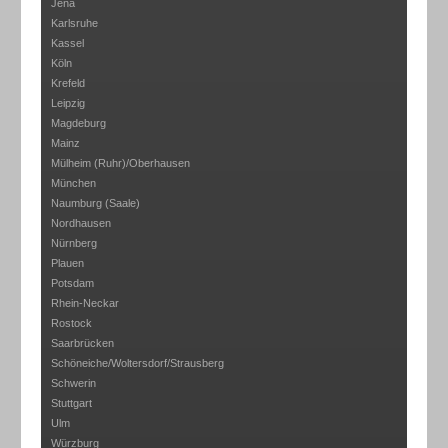
Jena
Karlsruhe
Kassel
Köln
Krefeld
Leipzig
Magdeburg
Mainz
Mülheim (Ruhr)/Oberhausen
München
Naumburg (Saale)
Nordhausen
Nürnberg
Plauen
Potsdam
Rhein-Neckar
Rostock
Saarbrücken
Schöneiche/Woltersdorf/Strausberg
Schwerin
Stuttgart
Ulm
Würzburg