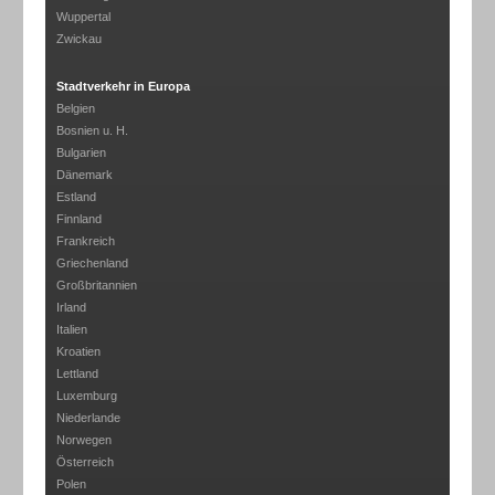
Wuppertal
Zwickau
Stadtverkehr in Europa
Belgien
Bosnien u. H.
Bulgarien
Dänemark
Estland
Finnland
Frankreich
Griechenland
Großbritannien
Irland
Italien
Kroatien
Lettland
Luxemburg
Niederlande
Norwegen
Österreich
Polen