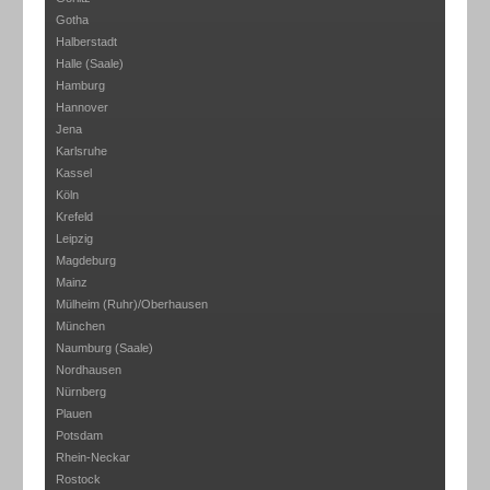
Gotha
Halberstadt
Halle (Saale)
Hamburg
Hannover
Jena
Karlsruhe
Kassel
Köln
Krefeld
Leipzig
Magdeburg
Mainz
Mülheim (Ruhr)/Oberhausen
München
Naumburg (Saale)
Nordhausen
Nürnberg
Plauen
Potsdam
Rhein-Neckar
Rostock