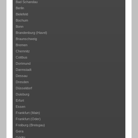
Bad Schandau
Berlin
Bielefeld
Bochum
Bonn
Brandenburg (Havel)
Braunschweig
Bremen
Chemnitz
Cottbus
Dortmund
Darmstadt
Dessau
Dresden
Düsseldorf
Duisburg
Erfurt
Essen
Frankfurt (Main)
Frankfurt (Oder)
Freiburg (Breisgau)
Gera
Görlitz