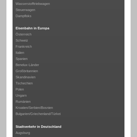
Wasserstofftriebwagen
Steuerwagen
Dampfloks
Eisenbahn in Europa
Österreich
Schweiz
Frankreich
Italien
Spanien
Benelux-Länder
Großbritannien
Skandinavien
Tschechien
Polen
Ungarn
Rumänien
Kroatien/Serbien/Bosnien
Bulgarien/Griechenland/Türkei
Stadtverkehr in Deutschland
Augsburg