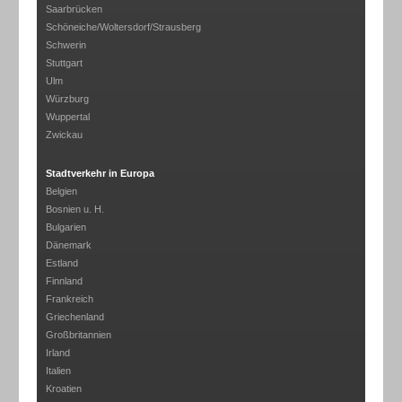
Saarbrücken
Schöneiche/Woltersdorf/Strausberg
Schwerin
Stuttgart
Ulm
Würzburg
Wuppertal
Zwickau
Stadtverkehr in Europa
Belgien
Bosnien u. H.
Bulgarien
Dänemark
Estland
Finnland
Frankreich
Griechenland
Großbritannien
Irland
Italien
Kroatien