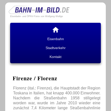
Eisenbahn- und ÖPNV-Fotos von Wolfgang Wellige
Eisenbahn
Stadtverkehr
Kontakt
Firenze / Florenz
Florenz (ital.: Firenze), die Hauptstadt der Region
Toskana in Italien, hat knapp 400.000 Einwohner.
Nachdem die Straßenbahn 1958 stillgelegt
worden war, wurde im Jahre 2010 wieder eine
zunächst 7,4 Kilometer lange Straßenbahnlinie