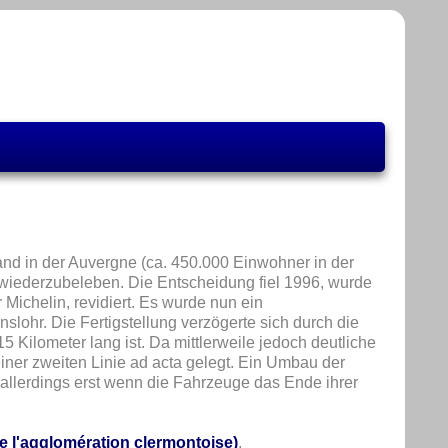
and in der Auvergne (ca. 450.000 Einwohner in der
 wiederzubeleben. Die Entscheidung fiel 1996, wurde
Michelin, revidiert. Es wurde nun ein
slohr. Die Fertigstellung verzögerte sich durch die
 Kilometer lang ist. Da mittlerweile jedoch deutliche
iner zweiten Linie ad acta gelegt. Ein Umbau der
allerdings erst wenn die Fahrzeuge das Ende ihrer
 l'agglomération clermontoise)
.