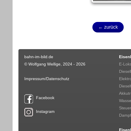
← zurück
bahn-im-bild.de
Eisen
© Wolfgang Wellige, 2024 - 2026
E-Lok
Diesel
Impressum/Datenschutz
Elektr
Diesel
Akkut
Facebook
Wasser
Steue
Instagram
Dampf
Eisen