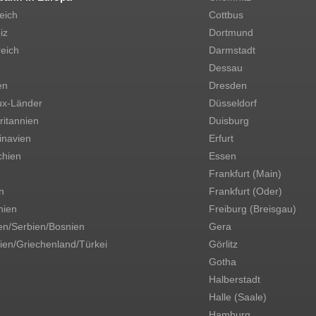
eich
Cottbus
iz
Dortmund
eich
Darmstadt
Dessau
en
Dresden
ux-Länder
Düsseldorf
itannien
Duisburg
inavien
Erfurt
chien
Essen
Frankfurt (Main)
n
Frankfurt (Oder)
ien
Freiburg (Breisgau)
en/Serbien/Bosnien
Gera
ien/Griechenland/Türkei
Görlitz
Gotha
Halberstadt
Halle (Saale)
Hamburg