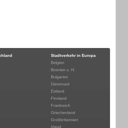
chland
Stadtverkehr in Europa
Belgien
Bosnien u. H.
Bulgarien
Dänemark
Estland
Finnland
Frankreich
Griechenland
Großbritannien
Irland