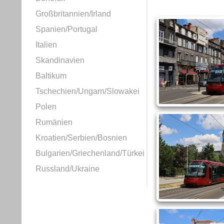
Großbritannien/Irland
Spanien/Portugal
Italien
Skandinavien
Baltikum
Tschechien/Ungarn/Slowakei
Polen
Rumänien
Kroatien/Serbien/Bosnien
Bulgarien/Griechenland/Türkei
Russland/Ukraine