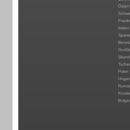
Österr
Schwe
Frankr
Italien
Spani
Benel
Großbr
Skand
Tsche
Polen
Ungar
Rumän
Kroati
Bulgar