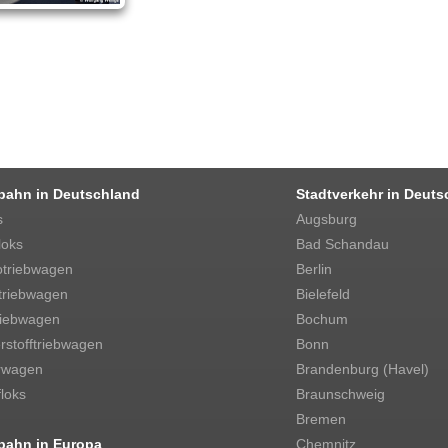
bahn in Deutschland
Stadtverkehr in Deuts
s
Augsburg
loks
Bad Schandau
otriebwagen
Berlin
triebwagen
Bielefeld
riebwagen
Bochum
stofftriebwagen
Bonn
rwagen
Brandenburg (Havel)
loks
Braunschweig
Bremen
bahn in Europa
Chemnitz