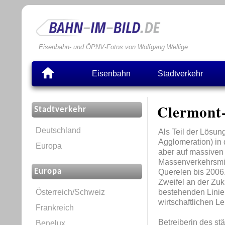
Eisenbahn- und ÖPNV-Fotos von Wolfgang Wellige
Eisenbahn
Stadtverkehr
Clermont
Stadtverkehr
Deutschland
Als Teil der Lösun
Agglomeration) in 
Europa
aber auf massiven 
Massenverkehrsmitt
Europa
Querelen bis 2006.
Zweifel an der Zuk
Österreich/Schweiz
bestehenden Linie 
wirtschaftlichen L
Frankreich
Betreiberin des st
Benelux