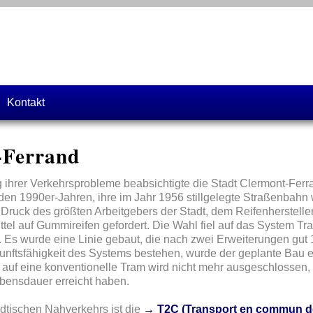
Kontakt
-Ferrand
g ihrer Verkehrsprobleme beabsichtigte die Stadt Clermont-Ferr
den 1990er-Jahren, ihre im Jahr 1956 stillgelegte Straßenbahn
Druck des größten Arbeitgebers der Stadt, dem Reifenhersteller 
el auf Gummireifen gefordert. Die Wahl fiel auf das System Tran
 Es wurde eine Linie gebaut, die nach zwei Erweiterungen gut 15
unftsfähigkeit des Systems bestehen, wurde der geplante Bau e
auf eine konventionelle Tram wird nicht mehr ausgeschlossen, 
ebensdauer erreicht haben.
ädtischen Nahverkehrs ist die
→ T2C (Transport en commun de