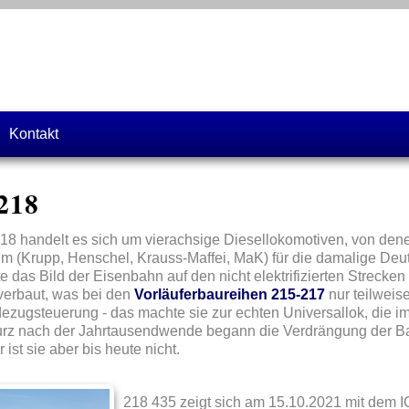
Kontakt
218
218 handelt es sich um vierachsige Diesellokomotiven, von den
ium (Krupp, Henschel, Krauss-Maffei, MaK) für die damalige D
 das Bild der Eisenbahn auf den nicht elektrifizierten Strecke
verbaut, was bei den
Vorläuferbaureihen 215-217
nur teilweis
zugsteuerung - das machte sie zur echten Universallok, die i
Kurz nach der Jahrtausendwende begann die Verdrängung der Ba
ist sie aber bis heute nicht.
218 435 zeigt sich am 15.10.2021 mit dem 