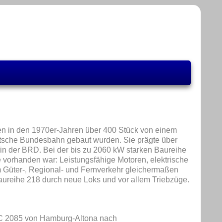
en in den 1970er-Jahren über 400 Stück von einem
eutsche Bundesbahn gebaut wurden. Sie prägte über
n in der BRD. Bei der bis zu 2060 kW starken Baureihe
e vorhanden war: Leistungsfähige Motoren, elektrische
m Güter-, Regional- und Fernverkehr gleichermaßen
ureihe 218 durch neue Loks und vor allem Triebzüge.
IC 2085 von Hamburg-Altona nach