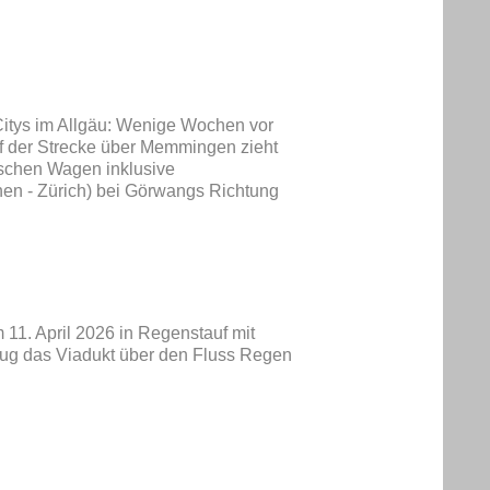
Citys im Allgäu: Wenige Wochen vor
uf der Strecke über Memmingen zieht
schen Wagen inklusive
n - Zürich) bei Görwangs Richtung
11. April 2026 in Regenstauf mit
Zug das Viadukt über den Fluss Regen