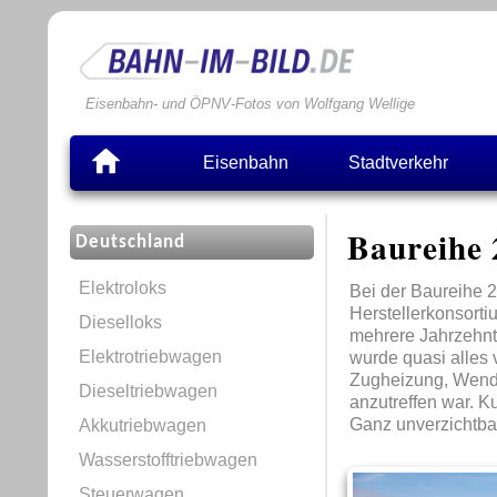
Eisenbahn- und ÖPNV-Fotos von Wolfgang Wellige
Eisenbahn
Stadtverkehr
Baureihe 
Deutschland
Elektroloks
Bei der Baureihe 
Herstellerkonsort
Dieselloks
mehrere Jahrzehnte
Elektrotriebwagen
wurde quasi alles 
Zugheizung, Wende
Dieseltriebwagen
anzutreffen war. 
Ganz unverzichtbar 
Akkutriebwagen
Wasserstofftriebwagen
Steuerwagen