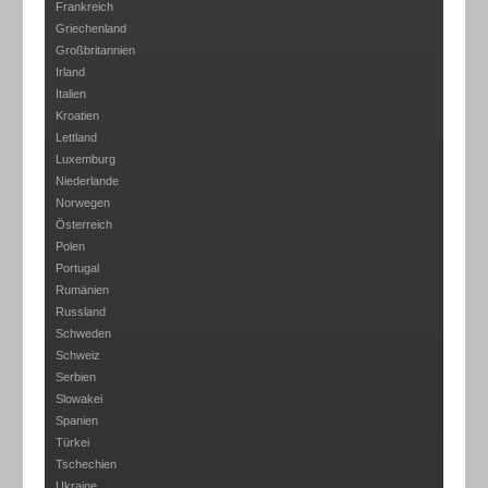
Frankreich
Griechenland
Großbritannien
Irland
Italien
Kroatien
Lettland
Luxemburg
Niederlande
Norwegen
Österreich
Polen
Portugal
Rumänien
Russland
Schweden
Schweiz
Serbien
Slowakei
Spanien
Türkei
Tschechien
Ukraine