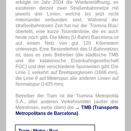
erfolgte im Jahr 2004 die Wiedereröffnung; es
existieren derzeit zwei Straßenbahnnetze mit
jeweils drei Linien, welche bis jetzt nicht
miteinander verbunden sind. Während der
straßenbahnlosen Zeit hat nur die 'Tramvia Blau'
überlebt, eine kurze Touristenlinie, die es auch
heute noch gibt. Die Metro (U-Bahn) Barcelona ist
auf einem Netz von gut 120 Kilometern
unterwegs. Eine Besonderheit des U-Bahnnetzes
ist, dass es zwei Betreiber (die städtische TMB
und die katalonische Eisenbahngesellschaft
FGC) und drei verschiedene Spurweiten gibt: Die
Linie 1 verkehrt auf Breitspurgleisen (1668 mm),
die Linie 8 auf Meterspur, alle anderen Linien auf
Normalspur (1435 mm).
Betreiber der Tram ist die Tramvia Metropolità
S.A., aller anderen Verkehrsmittel (außer drei
Metrolinien, siehe oben) die
→ TMB (Transports
Metropolitans de Barcelona)
.
Tram
|
Metro
|
Bus