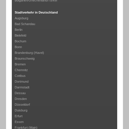
Bulgarien/Griechenland/Türkei
Stadtverkehr in Deutschland
Augsburg
Bad Schandau
Berlin
Bielefeld
Bochum
Bonn
Brandenburg (Havel)
Braunschweig
Bremen
Chemnitz
Cottbus
Dortmund
Darmstadt
Dessau
Dresden
Düsseldorf
Duisburg
Erfurt
Essen
Frankfurt (Main)