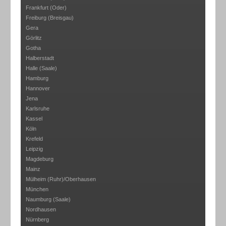
Frankfurt (Oder)
Freiburg (Breisgau)
Gera
Görlitz
Gotha
Halberstadt
Halle (Saale)
Hamburg
Hannover
Jena
Karlsruhe
Kassel
Köln
Krefeld
Leipzig
Magdeburg
Mainz
Mülheim (Ruhr)/Oberhausen
München
Naumburg (Saale)
Nordhausen
Nürnberg