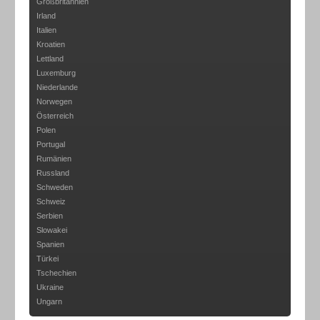
Großbritannien
Irland
Italien
Kroatien
Lettland
Luxemburg
Niederlande
Norwegen
Österreich
Polen
Portugal
Rumänien
Russland
Schweden
Schweiz
Serbien
Slowakei
Spanien
Türkei
Tschechien
Ukraine
Ungarn