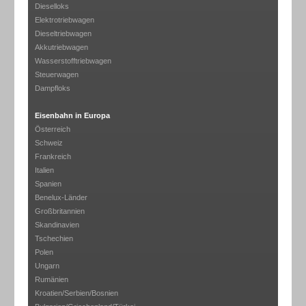
Dieselloks
Elektrotriebwagen
Dieseltriebwagen
Akkutriebwagen
Wasserstofftriebwagen
Steuerwagen
Dampfloks
Eisenbahn in Europa
Österreich
Schweiz
Frankreich
Italien
Spanien
Benelux-Länder
Großbritannien
Skandinavien
Tschechien
Polen
Ungarn
Rumänien
Kroatien/Serbien/Bosnien