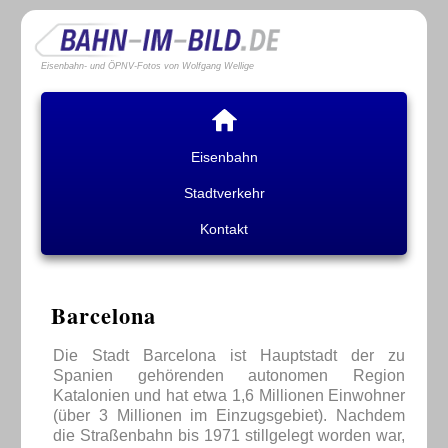
Eisenbahn- und ÖPNV-Fotos von Wolfgang Wellige
Eisenbahn
Stadtverkehr
Kontakt
Barcelona
Die Stadt Barcelona ist Hauptstadt der zu
Spanien gehörenden autonomen Region
Katalonien und hat etwa 1,6 Millionen Einwohner
(über 3 Millionen im Einzugsgebiet). Nachdem
die Straßenbahn bis 1971 stillgelegt worden war,