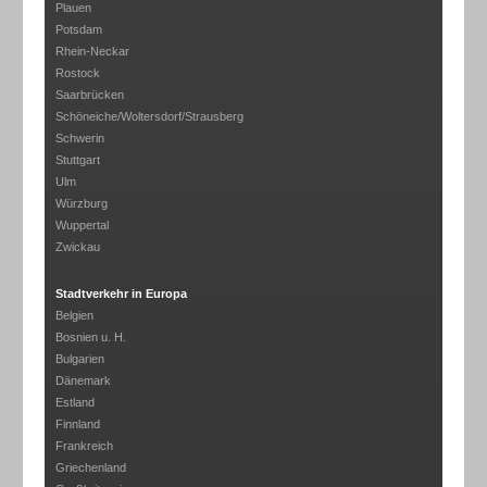
Plauen
Potsdam
Rhein-Neckar
Rostock
Saarbrücken
Schöneiche/Woltersdorf/Strausberg
Schwerin
Stuttgart
Ulm
Würzburg
Wuppertal
Zwickau
Stadtverkehr in Europa
Belgien
Bosnien u. H.
Bulgarien
Dänemark
Estland
Finnland
Frankreich
Griechenland