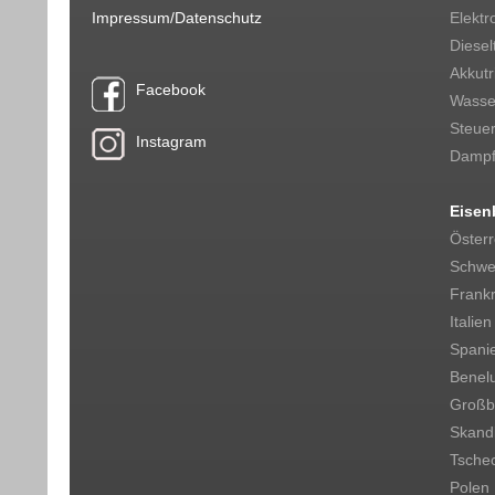
Impressum/Datenschutz
Elektr
Diesel
Akkut
Facebook
Wasser
Steue
Instagram
Dampf
Eisen
Österr
Schwe
Frankr
Italien
Spani
Benel
Großbr
Skand
Tsche
Polen