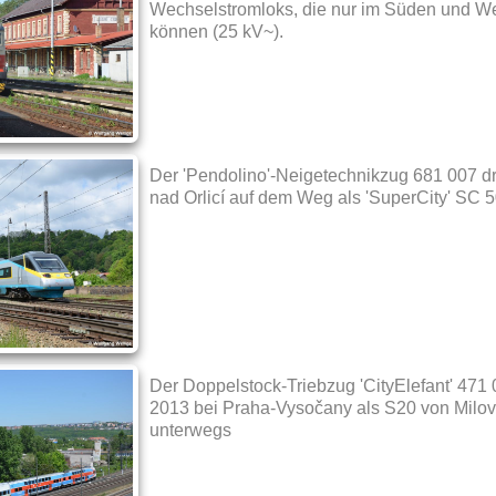
Wechselstromloks, die nur im Süden und W
können (25 kV~).
Der 'Pendolino'-Neigetechnikzug 681 007 d
nad Orlicí auf dem Weg als 'SuperCity' SC 
Der Doppelstock-Triebzug 'CityElefant' 471
2013 bei Praha-Vysočany als S20 von Milo
unterwegs