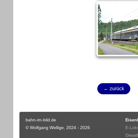
← zurück
bahn-im-bild.de
Eisen
© Wolfgang Wellige, 2024 - 2026
E-Lok
Diesel