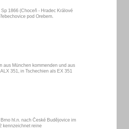
 Sp 1866 (Choceň - Hradec Králové
Třebechovice pod Orebem.
den aus München kommenden und aus
 ALX 351, in Tschechien als EX 351
n Brno hl.n. nach České Budějovice im
2 kennzeichnet reine