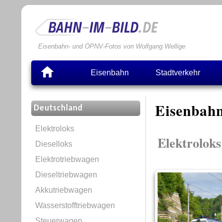
Eisenbahn- und ÖPNV-Fotos von Wolfgang Wellige
Eisenbahn
Stadtverkehr
Eisenbahn
Deutschland
Elektroloks
Elektroloks
Dieselloks
Elektrotriebwagen
Dieseltriebwagen
Akkutriebwagen
Wasserstofftriebwagen
Steuerwagen