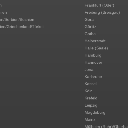
n
Frankfurt (Oder)
ien
Freiburg (Breisgau)
en/Serbien/Bosnien
Gera
ien/Griechenland/Türkei
Görlitz
Gotha
Halberstadt
Halle (Saale)
Hamburg
Hannover
Jena
Karlsruhe
Kassel
Köln
Krefeld
Leipzig
Magdeburg
Mainz
Mülheim (Ruhr)/Oberh