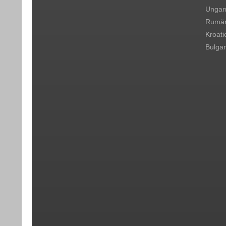
Ungar
Rumän
Kroati
Bulgar