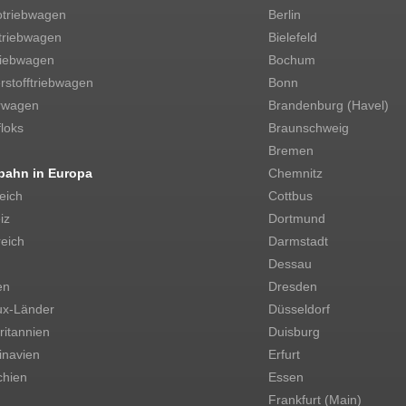
otriebwagen
Berlin
triebwagen
Bielefeld
riebwagen
Bochum
stofftriebwagen
Bonn
rwagen
Brandenburg (Havel)
loks
Braunschweig
Bremen
bahn in Europa
Chemnitz
eich
Cottbus
iz
Dortmund
eich
Darmstadt
Dessau
en
Dresden
ux-Länder
Düsseldorf
itannien
Duisburg
inavien
Erfurt
chien
Essen
Frankfurt (Main)