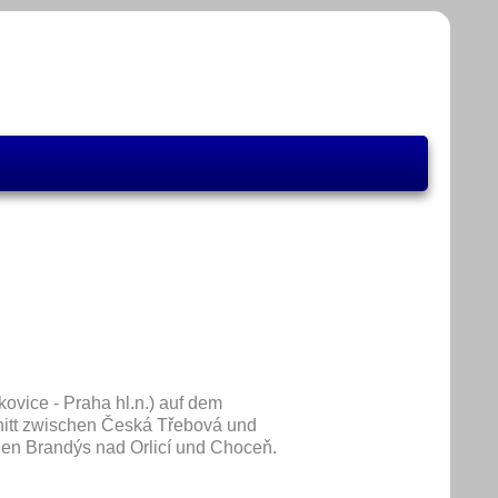
kovice - Praha hl.n.) auf dem
nitt zwischen Česká Třebová und
n Brandýs nad Orlicí und Choceň.