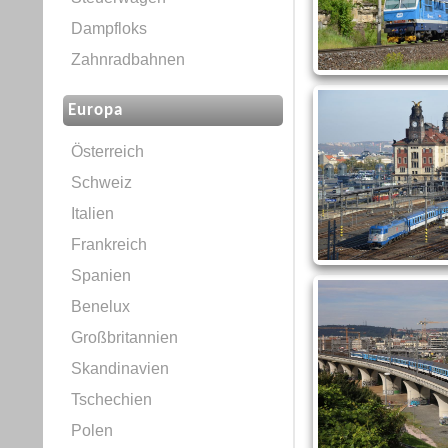
Dampfloks
Zahnradbahnen
Europa
Österreich
Schweiz
Italien
Frankreich
Spanien
Benelux
Großbritannien
Skandinavien
Tschechien
Polen